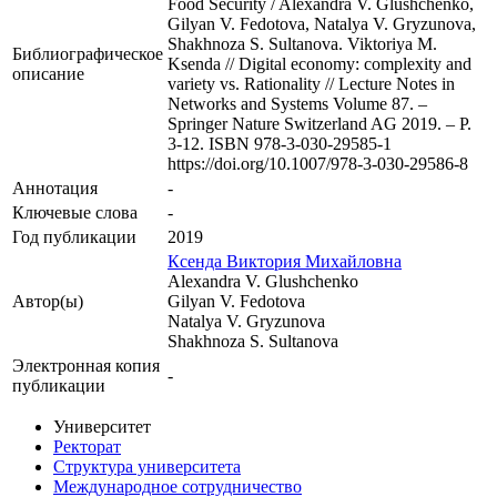
Food Security / Alexandra V. Glushchenko,
Gilyan V. Fedotova, Natalya V. Gryzunova,
Shakhnoza S. Sultanova. Viktoriya M.
Библиографическое
Ksenda // Digital economy: complexity and
описание
variety vs. Rationality // Lecture Notes in
Networks and Systems Volume 87. –
Springer Nature Switzerland AG 2019. – P.
3-12. ISBN 978-3-030-29585-1
https://doi.org/10.1007/978-3-030-29586-8
Аннотация
-
Ключевые cлова
-
Год публикации
2019
Ксенда Виктория Михайловна
Alexandra V. Glushchenko
Автор(ы)
Gilyan V. Fedotova
Natalya V. Gryzunova
Shakhnoza S. Sultanova
Электронная копия
-
публикации
Университет
Ректорат
Структура университета
Международное сотрудничество