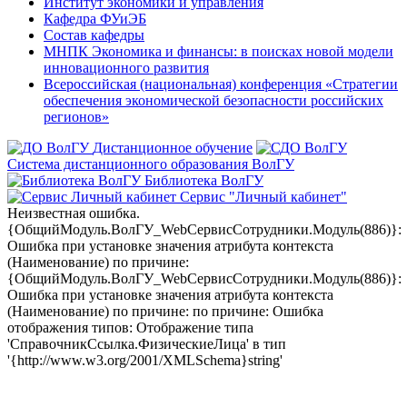
Институт экономики и управления
Кафедра ФУиЭБ
Состав кафедры
МНПК Экономика и финансы: в поисках новой модели
инновационного развития
Всероссийская (национальная) конференция «Стратегии
обеспечения экономической безопасности российских
регионов»
Дистанционное обучение
Система дистанционного образования ВолГУ
Библиотека ВолГУ
Сервис "Личный кабинет"
Неизвестная ошибка.
{ОбщийМодуль.ВолГУ_WebСервисСотрудники.Модуль(886)}:
Ошибка при установке значения атрибута контекста
(Наименование) по причине:
{ОбщийМодуль.ВолГУ_WebСервисСотрудники.Модуль(886)}:
Ошибка при установке значения атрибута контекста
(Наименование) по причине: по причине: Ошибка
отображения типов: Отображение типа
'СправочникСсылка.ФизическиеЛица' в тип
'{http://www.w3.org/2001/XMLSchema}string'