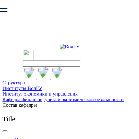
Ваш браузер устарел и не обеспечивает полноценную и
безопасную работу с сайтом. Пожалуйста
обновите браузер
,
чтобы улучшить взаимодействие с сайтом.
Структура
Институты ВолГУ
Институт экономики и управления
Кафедра финансов, учета и экономической безопасности
Состав кафедры
Title