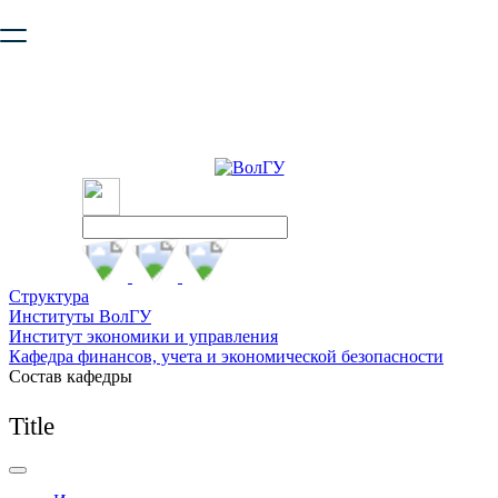
Ваш браузер устарел и не обеспечивает полноценную и
безопасную работу с сайтом. Пожалуйста
обновите браузер
,
чтобы улучшить взаимодействие с сайтом.
Структура
Институты ВолГУ
Институт экономики и управления
Кафедра финансов, учета и экономической безопасности
Состав кафедры
Title