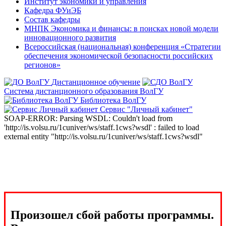
Институт экономики и управления
Кафедра ФУиЭБ
Состав кафедры
МНПК Экономика и финансы: в поисках новой модели
инновационного развития
Всероссийская (национальная) конференция «Стратегии
обеспечения экономической безопасности российских
регионов»
Дистанционное обучение
Система дистанционного образования ВолГУ
Библиотека ВолГУ
Сервис "Личный кабинет"
SOAP-ERROR: Parsing WSDL: Couldn't load from
'http://is.volsu.ru/1cuniver/ws/staff.1cws?wsdl' : failed to load
external entity "http://is.volsu.ru/1cuniver/ws/staff.1cws?wsdl"
Произошел сбой работы программы.