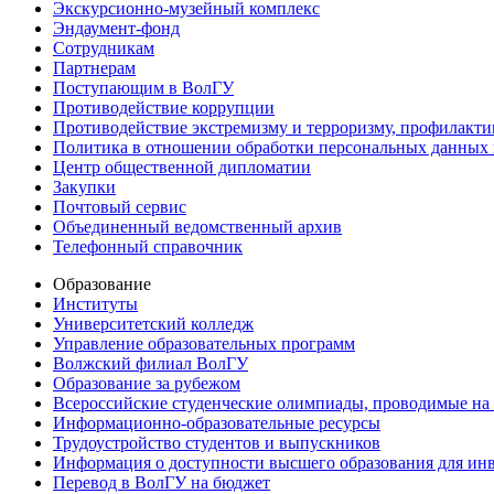
Экскурсионно-музейный комплекс
Эндаумент-фонд
Сотрудникам
Партнерам
Поступающим в ВолГУ
Противодействие коррупции
Противодействие экстремизму и терроризму, профилакти
Политика в отношении обработки персональных данных
Центр общественной дипломатии
Закупки
Почтовый сервис
Объединенный ведомственный архив
Телефонный справочник
Образование
Институты
Университетский колледж
Управление образовательных программ
Волжский филиал ВолГУ
Образование за рубежом
Всероссийские студенческие олимпиады, проводимые на
Информационно-образовательные ресурсы
Трудоустройство студентов и выпускников
Информация о доступности высшего образования для ин
Перевод в ВолГУ на бюджет