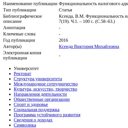
Наименование публикации
Функциональность налогового адм
Тип публикации
Статья
Библиографическое
Ксенда, В.М. Функциональность на
описание
7(19). Ч.1. – 100 с. (С.58–63.)
Аннотация
-
Ключевые cлова
-
Год публикации
2016
Автор(ы)
Ксенда Виктория Михайловна
Электронная копия
-
публикации
Университет
Ректорат
Структура университета
Международное сотрудничество
Культура, искусство, творчество
Направления деятельности
Общественные организации
Спорт и здоровье
Социальная поддержка
Программа устойчивого развития
Сведения о доходах
Символика