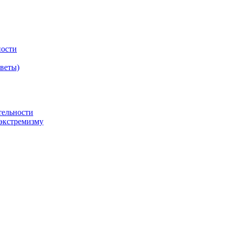
ности
оветы)
тельности
экстремизму