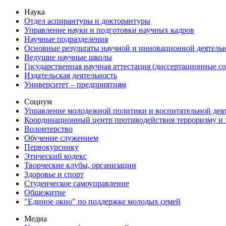
Наука
Отдел аспирантуры и докторантуры
Управление науки и подготовки научных кадров
Научные подразделения
Основные результаты научной и инновационной деятель
Ведущие научные школы
Государственная научная аттестация (диссертационные с
Издательская деятельность
Университет – предприятиям
Социум
Управление молодежной политики и воспитательной дея
Координационный центр противодействия терроризму и 
Волонтерство
Обучение служением
Первокурснику
Этический кодекс
Творческие клубы, организации
Здоровье и спорт
Студенческое самоуправление
Общежитие
"Единое окно" по поддержке молодых семей
Медиа