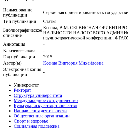
Наименование
Сервисная ориентированность государств
публикации
Тип публикации
Статья
Ксенда, В.М. СЕРВИСНАЯ ОРИЕНТИ
Библиографическое
НАЛЬНОСТИ НАЛОГОВОГО АДМИНИСТРИРОВ
описание
научно-практической конференции. ФГАОУ
Аннотация
-
Ключевые cлова
-
Год публикации
2015
Автор(ы)
Ксенда Виктория Михайловна
Электронная копия
-
публикации
Университет
Ректорат
Структура университета
Международное сотрудничество
Культура, искусство, творчество
Направления деятельности
Общественные организации
Спорт и здоровье
Социальная поддержка