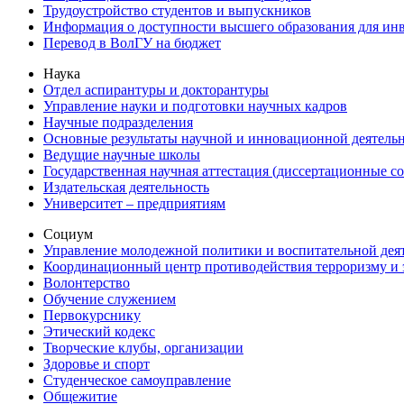
Трудоустройство студентов и выпускников
Информация о доступности высшего образования для ин
Перевод в ВолГУ на бюджет
Наука
Отдел аспирантуры и докторантуры
Управление науки и подготовки научных кадров
Научные подразделения
Основные результаты научной и инновационной деятель
Ведущие научные школы
Государственная научная аттестация (диссертационные с
Издательская деятельность
Университет – предприятиям
Социум
Управление молодежной политики и воспитательной дея
Координационный центр противодействия терроризму и 
Волонтерство
Обучение служением
Первокурснику
Этический кодекс
Творческие клубы, организации
Здоровье и спорт
Студенческое самоуправление
Общежитие