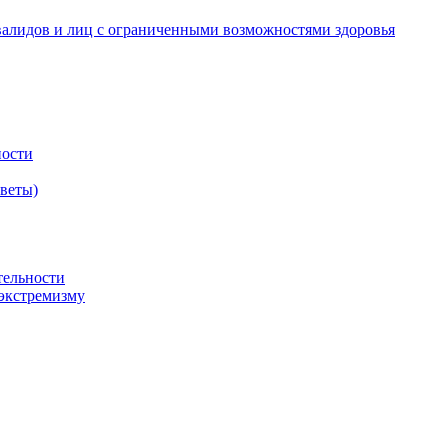
валидов и лиц с ограниченными возможностями здоровья
ности
оветы)
тельности
экстремизму