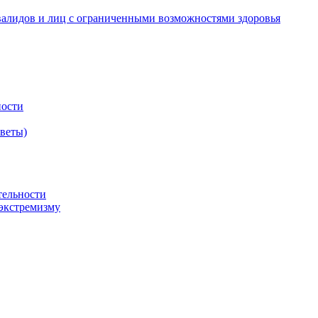
валидов и лиц с ограниченными возможностями здоровья
ности
оветы)
тельности
экстремизму