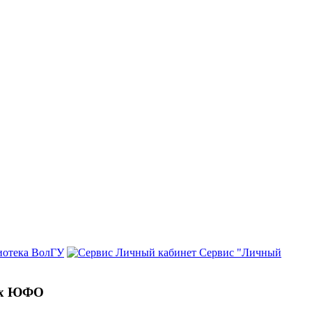
иотека ВолГУ
Сервис "Личный
нах ЮФО