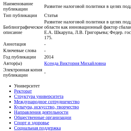
Наименование
Развитие налоговой политики в целях по
публикации
Тип публикации
Статья
Развитие налоговой политики в целях под
Библиографическое
области как инновационный фактор сбаланси
описание
Е.А. Шкарупа, Л.В. Григорьева; Федер. гос.
175.
Аннотация
-
Ключевые cлова
-
Год публикации
2014
Автор(ы)
Ксенда Виктория Михайловна
Электронная копия
-
публикации
Университет
Ректорат
Структура университета
Международное сотрудничество
Культура, искусство, творчество
Направления деятельности
Общественные организации
Спорт и здоровье
Социальная поддержка