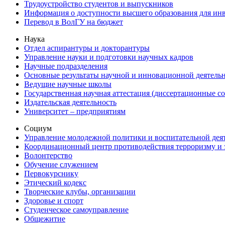
Трудоустройство студентов и выпускников
Информация о доступности высшего образования для ин
Перевод в ВолГУ на бюджет
Наука
Отдел аспирантуры и докторантуры
Управление науки и подготовки научных кадров
Научные подразделения
Основные результаты научной и инновационной деятель
Ведущие научные школы
Государственная научная аттестация (диссертационные с
Издательская деятельность
Университет – предприятиям
Социум
Управление молодежной политики и воспитательной дея
Координационный центр противодействия терроризму и 
Волонтерство
Обучение служением
Первокурснику
Этический кодекс
Творческие клубы, организации
Здоровье и спорт
Студенческое самоуправление
Общежитие