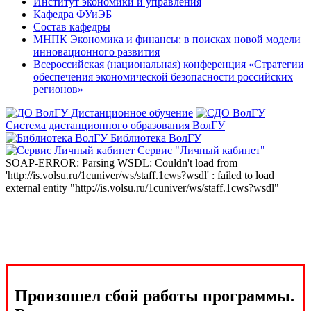
Институт экономики и управления
Кафедра ФУиЭБ
Состав кафедры
МНПК Экономика и финансы: в поисках новой модели
инновационного развития
Всероссийская (национальная) конференция «Стратегии
обеспечения экономической безопасности российских
регионов»
Дистанционное обучение
Система дистанционного образования ВолГУ
Библиотека ВолГУ
Сервис "Личный кабинет"
SOAP-ERROR: Parsing WSDL: Couldn't load from
'http://is.volsu.ru/1cuniver/ws/staff.1cws?wsdl' : failed to load
external entity "http://is.volsu.ru/1cuniver/ws/staff.1cws?wsdl"
Произошел сбой работы программы.