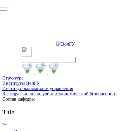
Ваш браузер устарел и не обеспечивает полноценную и
безопасную работу с сайтом. Пожалуйста
обновите браузер
,
чтобы улучшить взаимодействие с сайтом.
Структура
Институты ВолГУ
Институт экономики и управления
Кафедра финансов, учета и экономической безопасности
Состав кафедры
Title