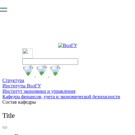
Ваш браузер устарел и не обеспечивает полноценную и
безопасную работу с сайтом. Пожалуйста
обновите браузер
,
чтобы улучшить взаимодействие с сайтом.
Структура
Институты ВолГУ
Институт экономики и управления
Кафедра финансов, учета и экономической безопасности
Состав кафедры
Title