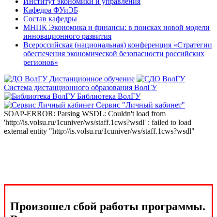
Институт экономики и управления
Кафедра ФУиЭБ
Состав кафедры
МНПК Экономика и финансы: в поисках новой модели
инновационного развития
Всероссийская (национальная) конференция «Стратегии
обеспечения экономической безопасности российских
регионов»
Дистанционное обучение
Система дистанционного образования ВолГУ
Библиотека ВолГУ
Сервис "Личный кабинет"
SOAP-ERROR: Parsing WSDL: Couldn't load from
'http://is.volsu.ru/1cuniver/ws/staff.1cws?wsdl' : failed to load
external entity "http://is.volsu.ru/1cuniver/ws/staff.1cws?wsdl"
Произошел сбой работы программы.