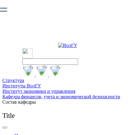
Ваш браузер устарел и не обеспечивает полноценную и
безопасную работу с сайтом. Пожалуйста
обновите браузер
,
чтобы улучшить взаимодействие с сайтом.
Структура
Институты ВолГУ
Институт экономики и управления
Кафедра финансов, учета и экономической безопасности
Состав кафедры
Title