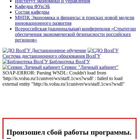
Институт экономики и управления
Кафедра ФУиЭБ
Состав кафедры
МНПК Экономика и финансы: в поисках новой модели
инновационного развития
Всероссийская (национальная) конференция «Стратегии
обеспечения экономической безопасности российских
регионов»
Дистанционное обучение
Система дистанционного образования ВолГУ
Библиотека ВолГУ
Сервис "Личный кабинет"
SOAP-ERROR: Parsing WSDL: Couldn't load from
'http://is.volsu.ru/1cuniver/ws/staff.1cws?wsdl' : failed to load
external entity "http://is.volsu.ru/1cuniver/ws/staff.1cws?wsdl"
Произошел сбой работы программы.