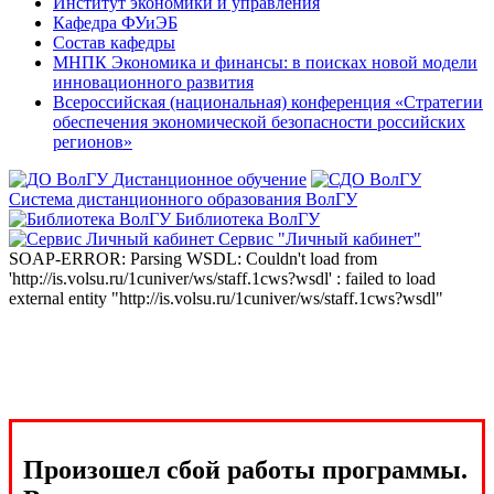
Институт экономики и управления
Кафедра ФУиЭБ
Состав кафедры
МНПК Экономика и финансы: в поисках новой модели
инновационного развития
Всероссийская (национальная) конференция «Стратегии
обеспечения экономической безопасности российских
регионов»
Дистанционное обучение
Система дистанционного образования ВолГУ
Библиотека ВолГУ
Сервис "Личный кабинет"
SOAP-ERROR: Parsing WSDL: Couldn't load from
'http://is.volsu.ru/1cuniver/ws/staff.1cws?wsdl' : failed to load
external entity "http://is.volsu.ru/1cuniver/ws/staff.1cws?wsdl"
Произошел сбой работы программы.