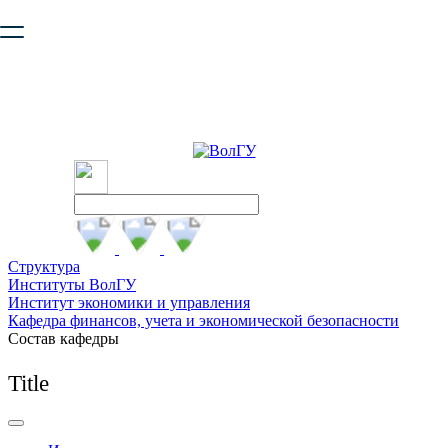
Ваш браузер устарел и не обеспечивает полноценную и
безопасную работу с сайтом. Пожалуйста
обновите браузер
,
чтобы улучшить взаимодействие с сайтом.
Структура
Институты ВолГУ
Институт экономики и управления
Кафедра финансов, учета и экономической безопасности
Состав кафедры
Title