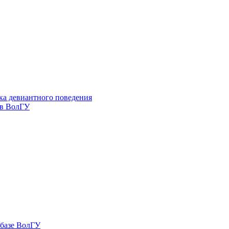
ка девиантного поведения
 в ВолГУ
 базе ВолГУ