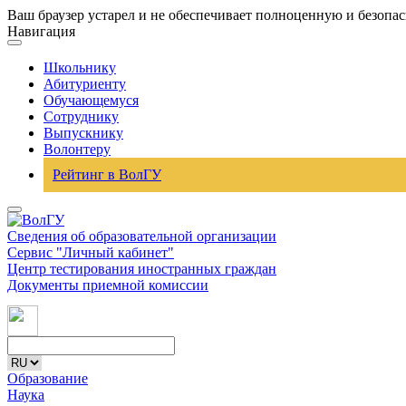
Ваш браузер устарел и не обеспечивает полноценную и безопа
Навигация
Школьнику
Абитуриенту
Обучающемуся
Сотруднику
Выпускнику
Волонтеру
Рейтинг в ВолГУ
Сведения об образовательной организации
Сервис "Личный кабинет"
Центр тестирования иностранных граждан
Документы приемной комиссии
Образование
Наука