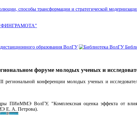
олюции, способы трансформации и стратегической модернизаци
ия "ФИНГРАМОТА"
 дистанционного образования ВолГУ
Библ
егиональном форуме молодых ученых и исследоват
II региональной конференции молодых ученых и исследовате
едры ПИиММЭ ВолГУ, "Комплексная оценка эффекта от влия
Э Е. А. Петрова).