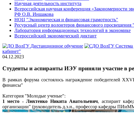
Научная деятельность института
Всероссийская научная конференция «Закономерности эв
РФ О.В. Иншакова
НОЦ "Экономическая и финансовая грамотность"
Ресурсный центр волонтеров финансового просвещен
Лаборатория информационных технологий в экономике
Всероссийский экономический диктант
Дистанционное обучение
Система
кабинет"
04.12.2023
Студенты и аспиранты ИЭУ приняли участие в р
В рамках форума состоялось награждение победителей XXVI
финансы"
Категория "Молодые ученые":
1 место - Люхтенко Никита Анатольевич
, аспирант каф
организации" (руководитель д.э.н., профессор кафедры ПИиММ