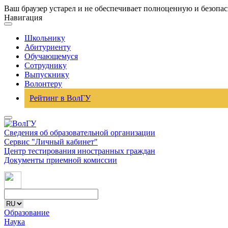
Ваш браузер устарел и не обеспечивает полноценную и безопа
Навигация
Школьнику
Абитуриенту
Обучающемуся
Сотруднику
Выпускнику
Волонтеру
Рейтинг в ВолГУ
Сведения об образовательной организации
Сервис "Личный кабинет"
Центр тестирования иностранных граждан
Документы приемной комиссии
Образование
Наука