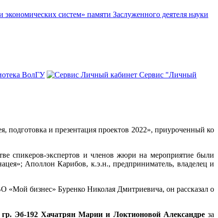
и экономических систем» памяти Заслуженного деятеля науки
иотека ВолГУ
Сервис "Личный
я, подготовка и презентация проектов 2022», приуроченный ко
тве спикеров-экспертов и членов жюри на мероприятие были
цея»; Аполлон Карибов, к.э.н., предприниматель, владелец и
О «Мой бизнес» Буренко Николая Дмитриевича, он рассказал о
т. гр. Эб-192 Хачатрян Марии и Локтионовой Александре
за