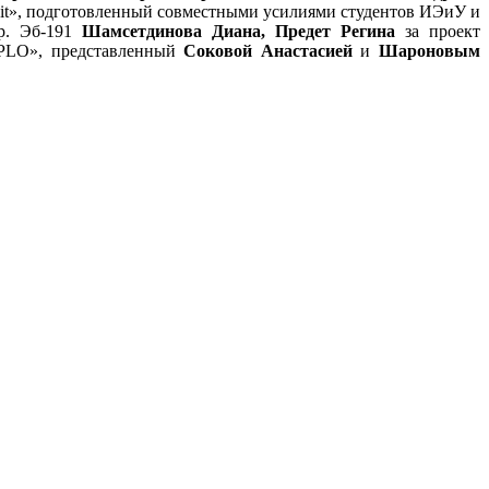
suit», подготовленный совместными усилиями студентов ИЭиУ и
гр. Эб-191
Шамсетдинова Диана, Предет Регина
за проект
EPLO», представленный
Соковой Анастасией
и
Шароновым