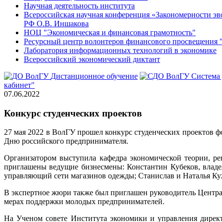
Научная деятельность института
Всероссийская научная конференция «Закономерности эв
РФ О.В. Иншакова
НОЦ "Экономическая и финансовая грамотность"
Ресурсный центр волонтеров финансового просвещен
Лаборатория информационных технологий в экономике
Всероссийский экономический диктант
Дистанционное обучение
Система
кабинет"
07.06.2022
Конкурс студенческих проектов
27 мая 2022 в ВолГУ прошел конкурс студенческих проектов ф
Дню российского предпринимателя.
Организатором выступила кафедра экономической теории, р
приглашены ведущие бизнесмены: Константин Кубеков, владел
управляющий сети магазинов одежды; Станислав и Наталья Куж
В экспертное жюри также был приглашен руководитель Центра
мерах поддержки молодых предпринимателей.
На Ученом совете Института экономики и управления дирек