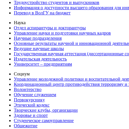
Трудоустройство студентов и выпускников
Информация о доступности высшего образования для ин
Перевод в ВолГУ на бюджет
Наука
Отдел аспирантуры и докторантуры
Управление науки и подготовки научных кадров
Научные подразделения
Основные результаты научной и инновационной деятель
Ведущие научные школы
Государственная научная аттестация (диссертационные с
Издательская деятельность
Университет – предприятиям
Социум
Управление молодежной политики и воспитательной дея
Координационный центр противодействия терроризму и 
Волонтерство
Обучение служением
Первокурснику
Этический кодекс
Творческие клубы, организации
Здоровье и спорт
Студенческое самоуправление
Общежитие