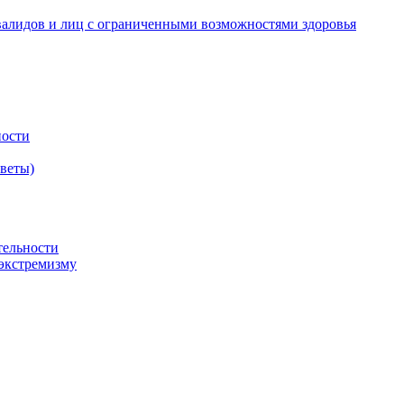
валидов и лиц с ограниченными возможностями здоровья
ности
оветы)
тельности
экстремизму