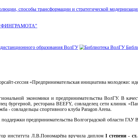
олюции, способы трансформации и стратегической модернизаци
ия "ФИНГРАМОТА"
 дистанционного образования ВолГУ
Библ
орсайт-сессия «Предпринимательская инициатива молодежи: иде
егиональной экономики и предпринимательства ВолГУ. В качес
ец бургерной, ресторана BEEFY, совладелец сети клиник «Пана
ба - совладельцы спортивного клуба Paragon Arena.
 поддержки предпринимательства Волгоградской области ГАУ В
тор института Л.В.Пономарёва вручила диплом
I степени - с