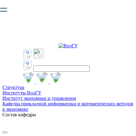
Ваш браузер устарел и не обеспечивает полноценную и
безопасную работу с сайтом. Пожалуйста
обновите браузер
,
чтобы улучшить взаимодействие с сайтом.
Структура
Институты ВолГУ
Институт экономики и управления
Кафедра прикладной информатики и математических методов
в экономике
Состав кафедры