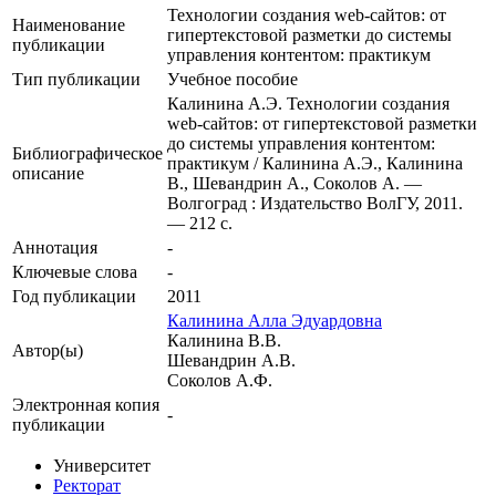
Технологии создания web-сайтов: от
Наименование
гипертекстовой разметки до системы
публикации
управления контентом: практикум
Тип публикации
Учебное пособие
Калинина А.Э. Технологии создания
web-сайтов: от гипертекстовой разметки
до системы управления контентом:
Библиографическое
практикум / Калинина А.Э., Калинина
описание
В., Шевандрин А., Соколов А. —
Волгоград : Издательство ВолГУ, 2011.
— 212 с.
Аннотация
-
Ключевые cлова
-
Год публикации
2011
Калинина Алла Эдуардовна
Калинина В.В.
Автор(ы)
Шевандрин А.В.
Соколов А.Ф.
Электронная копия
-
публикации
Университет
Ректорат