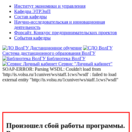
Институт экономики и управления
Кафедра ЭТРЭиП
Состав кафедры
Научно-исследовательская и инновационная
деятельность
Форсайт. Конкурс предпринимательских проектов
События кафедры
Дистанционное обучение
Система дистанционного образования ВолГУ
Библиотека ВолГУ
Сервис "Личный кабинет"
SOAP-ERROR: Parsing WSDL: Couldn't load from
'http://is.volsu.ru/1cuniver/ws/staff.1cws?wsdl' : failed to load
external entity "http://is.volsu.ru/1cuniver/ws/staff.1cws?wsdl"
Произошел сбой работы программы.