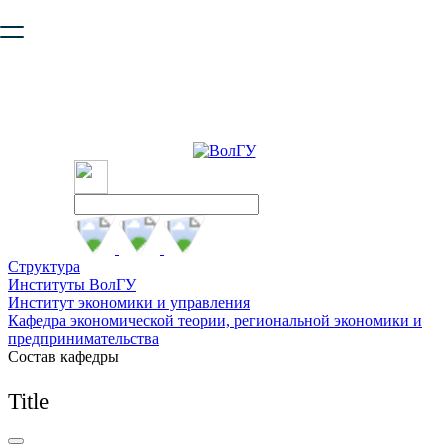
Ваш браузер устарел и не обеспечивает полноценную и
безопасную работу с сайтом. Пожалуйста
обновите браузер
,
чтобы улучшить взаимодействие с сайтом.
Структура
Институты ВолГУ
Институт экономики и управления
Кафедра экономической теории, региональной экономики и
предпринимательства
Состав кафедры
Title