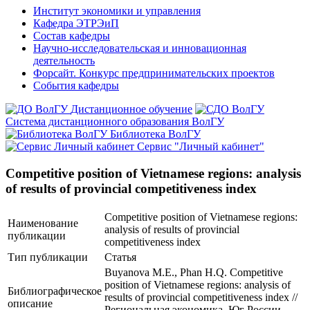
Институт экономики и управления
Кафедра ЭТРЭиП
Состав кафедры
Научно-исследовательская и инновационная
деятельность
Форсайт. Конкурс предпринимательских проектов
События кафедры
Дистанционное обучение
Система дистанционного образования ВолГУ
Библиотека ВолГУ
Сервис "Личный кабинет"
Competitive position of Vietnamese regions: analysis
of results of provincial competitiveness index
Competitive position of Vietnamese regions:
Наименование
analysis of results of provincial
публикации
competitiveness index
Тип публикации
Статья
Buyanova M.E., Phan H.Q. Competitive
position of Vietnamese regions: analysis of
Библиографическое
results of provincial competitiveness index //
описание
Региональная экономика. Юг России. –