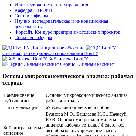
Институт экономики и управления
Кафедра ЭТРЭиП
Состав кафедры
Научно-исследовательская и инновационная
деятельность
Форсайт. Конкурс предпринимательских проектов
События кафедры
Дистанционное обучение
Система дистанционного образования ВолГУ
Библиотека ВолГУ
Сервис "Личный кабинет"
Основы микроэкономического анализа: рабочая
тетрадь
Наименование
Основы микроэкономического анализа:
публикации
рабочая тетрадь
Тип публикации
Учебно-методическое пособие
Буянова М.Э., Башлаева И.С., Пачасуй
Ю.В. Основы микроэкономического
анализа: рабочая тетрадь / Федер. гос.
Библиографическое
авт. образоват. учреждение высш.
описание
образования «Волгогр. гос. ун-т». – 4-е