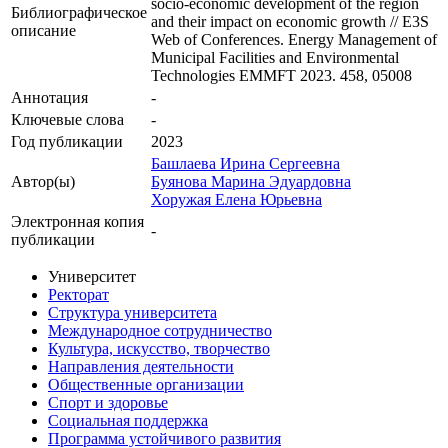
socio-economic development of the region
Библиографическое
and their impact on economic growth // E3S
описание
Web of Conferences. Energy Management of
Municipal Facilities and Environmental
Technologies EMMFT 2023. 458, 05008
Аннотация
-
Ключевые cлова
-
Год публикации
2023
Башлаева Ирина Сергеевна
Автор(ы)
Буянова Марина Эдуардовна
Хоружая Елена Юрьевна
Электронная копия
-
публикации
Университет
Ректорат
Структура университета
Международное сотрудничество
Культура, искусство, творчество
Направления деятельности
Общественные организации
Спорт и здоровье
Социальная поддержка
Программа устойчивого развития