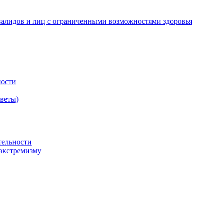
валидов и лиц с ограниченными возможностями здоровья
ности
оветы)
тельности
экстремизму