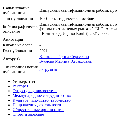
Наименование
Выпускная квалификационная работа: путе
публикации
Тип публикации
Учебно-методическое пособие
Выпускная квалификационная работа: путе
Библиографическое
фирмы и отраслевых рынков" / И.С. Аверин
описание
- Волгоград: Изд-во ВолГУ, 2021. - 60 с.
Аннотация
-
Ключевые cлова
-
Год публикации
2021
Башлаева Ирина Сергеевна
Автор(ы)
Буянова Марина Эдуардовна
Электронная копия
Загрузить
публикации
Университет
Ректорат
Структура университета
Международное сотрудничество
Культура, искусство, творчество
Направления деятельности
Общественные организации
Спорт и здоровье