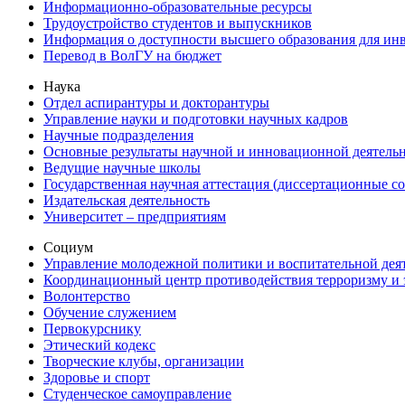
Информационно-образовательные ресурсы
Трудоустройство студентов и выпускников
Информация о доступности высшего образования для ин
Перевод в ВолГУ на бюджет
Наука
Отдел аспирантуры и докторантуры
Управление науки и подготовки научных кадров
Научные подразделения
Основные результаты научной и инновационной деятель
Ведущие научные школы
Государственная научная аттестация (диссертационные с
Издательская деятельность
Университет – предприятиям
Социум
Управление молодежной политики и воспитательной дея
Координационный центр противодействия терроризму и 
Волонтерство
Обучение служением
Первокурснику
Этический кодекс
Творческие клубы, организации
Здоровье и спорт
Студенческое самоуправление