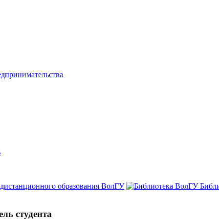
едпринимательства
ь
 дистанционного образования ВолГУ
Библ
ль студента