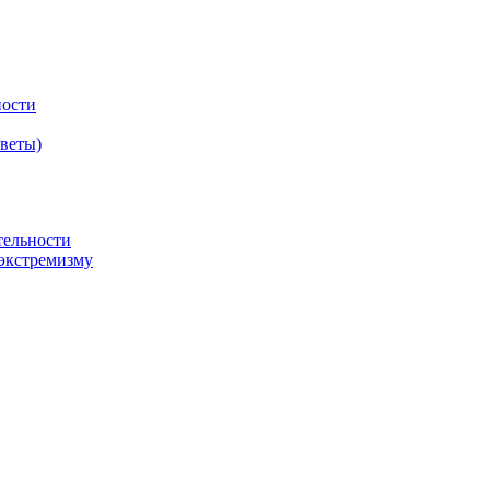
ности
оветы)
тельности
экстремизму