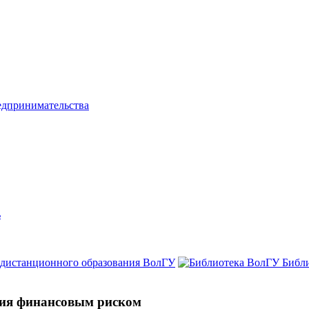
едпринимательства
ь
 дистанционного образования ВолГУ
Библ
ния финансовым риском