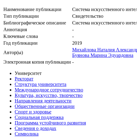
Наименование публикации
Система искусственного инте
Тип публикации
Свидетельство
Библиографическое описание
Система искусственного инте
Аннотация
-
Ключевые cлова
-
Год публикации
2019
Михайлова Наталия Александ
Автор(ы)
Буянова Марина Эдуардовна
Электронная копия публикации
-
Университет
Ректорат
Структура университета
Международное сотрудничество
Культура, искусство, творчество
Направления деятельности
Общественные организации
Спорт и здоровье
Социальная поддержка
Программа устойчивого развития
Сведения о доходах
Символика