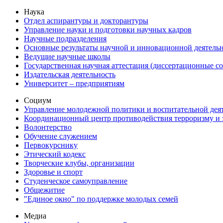
Наука
Отдел аспирантуры и докторантуры
Управление науки и подготовки научных кадров
Научные подразделения
Основные результаты научной и инновационной деятель
Ведущие научные школы
Государственная научная аттестация (диссертационные с
Издательская деятельность
Университет – предприятиям
Социум
Управление молодежной политики и воспитательной дея
Координационный центр противодействия терроризму и 
Волонтерство
Обучение служением
Первокурснику
Этический кодекс
Творческие клубы, организации
Здоровье и спорт
Студенческое самоуправление
Общежитие
"Единое окно" по поддержке молодых семей
Медиа