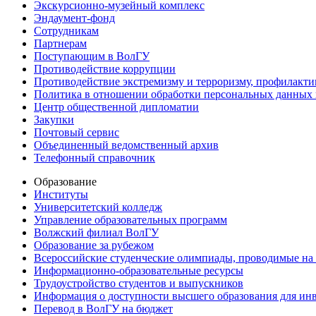
Экскурсионно-музейный комплекс
Эндаумент-фонд
Сотрудникам
Партнерам
Поступающим в ВолГУ
Противодействие коррупции
Противодействие экстремизму и терроризму, профилакти
Политика в отношении обработки персональных данных
Центр общественной дипломатии
Закупки
Почтовый сервис
Объединенный ведомственный архив
Телефонный справочник
Образование
Институты
Университетский колледж
Управление образовательных программ
Волжский филиал ВолГУ
Образование за рубежом
Всероссийские студенческие олимпиады, проводимые на
Информационно-образовательные ресурсы
Трудоустройство студентов и выпускников
Информация о доступности высшего образования для ин
Перевод в ВолГУ на бюджет