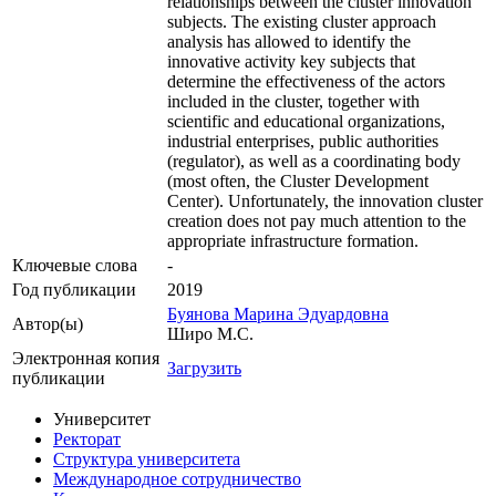
relationships between the cluster innovation
subjects. The existing cluster approach
analysis has allowed to identify the
innovative activity key subjects that
determine the effectiveness of the actors
included in the cluster, together with
scientific and educational organizations,
industrial enterprises, public authorities
(regulator), as well as a coordinating body
(most often, the Cluster Development
Center). Unfortunately, the innovation cluster
creation does not pay much attention to the
appropriate infrastructure formation.
Ключевые cлова
-
Год публикации
2019
Буянова Марина Эдуардовна
Автор(ы)
Широ М.С.
Электронная копия
Загрузить
публикации
Университет
Ректорат
Структура университета
Международное сотрудничество