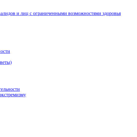
валидов и лиц с ограниченными возможностями здоровья
ности
оветы)
тельности
экстремизму