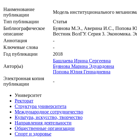
Наименование
Модель институционального механизма
публикации
Тип публикации
Статья
Библиографическое
Буянова М.Э., Аверина И.С., Попова Ю
описание
Вестник ВолГУ. Серия 3. Экономика. Эко
Аннотация
-
Ключевые cлова
-
Год публикации
2018
Башлаева Ирина Сергеевна
Автор(ы)
Буянова Марина Эдуардовна
Попова Юлия Геннадиевна
Электронная копия
-
публикации
Университет
Ректорат
Структура университета
Международное сотрудничество
Культура, искусство, творчество
Направления деятельности
Общественные организации
Спорт и здоровье