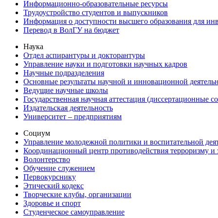
Информационно-образовательные ресурсы
Трудоустройство студентов и выпускников
Информация о доступности высшего образования для ин
Перевод в ВолГУ на бюджет
Наука
Отдел аспирантуры и докторантуры
Управление науки и подготовки научных кадров
Научные подразделения
Основные результаты научной и инновационной деятель
Ведущие научные школы
Государственная научная аттестация (диссертационные с
Издательская деятельность
Университет – предприятиям
Социум
Управление молодежной политики и воспитательной дея
Координационный центр противодействия терроризму и 
Волонтерство
Обучение служением
Первокурснику
Этический кодекс
Творческие клубы, организации
Здоровье и спорт
Студенческое самоуправление