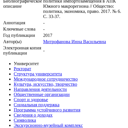
Библиографическое
политики импортозамещения в АПК
описание
Южного макрорегиона // Общество:
политика, экономика, право. 2017. № 6.
С. 33-37.
Аннотация
-
Ключевые cлова
-
Год публикации
2017
Автор(ы)
Митрофанова Инна Васильевна
Электронная копия
-
публикации
Университет
Ректорат
Структура университета
Международное сотрудничество
Культура, искусство, творчество
Направления деятельности
Общественные организации
Спорт и здоровье
Социальная поддержка
Программа устойчивого развития
Сведения о доходах
Символика
Экскурсионно-музейный комплекс