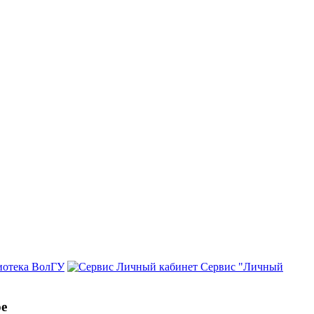
иотека ВолГУ
Сервис "Личный
ре