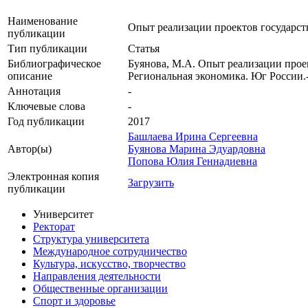
Наименование
Опыт реализации проектов государст
публикации
Тип публикации
Статья
Библиографическое
Буянова, М.А. Опыт реализации проек
описание
Региональная экономика. Юг России.
Аннотация
-
Ключевые cлова
-
Год публикации
2017
Башлаева Ирина Сергеевна
Автор(ы)
Буянова Марина Эдуардовна
Попова Юлия Геннадиевна
Электронная копия
Загрузить
публикации
Университет
Ректорат
Структура университета
Международное сотрудничество
Культура, искусство, творчество
Направления деятельности
Общественные организации
Спорт и здоровье