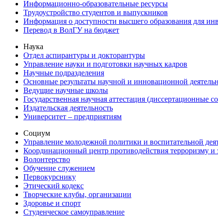
Информационно-образовательные ресурсы
Трудоустройство студентов и выпускников
Информация о доступности высшего образования для ин
Перевод в ВолГУ на бюджет
Наука
Отдел аспирантуры и докторантуры
Управление науки и подготовки научных кадров
Научные подразделения
Основные результаты научной и инновационной деятель
Ведущие научные школы
Государственная научная аттестация (диссертационные с
Издательская деятельность
Университет – предприятиям
Социум
Управление молодежной политики и воспитательной дея
Координационный центр противодействия терроризму и 
Волонтерство
Обучение служением
Первокурснику
Этический кодекс
Творческие клубы, организации
Здоровье и спорт
Студенческое самоуправление