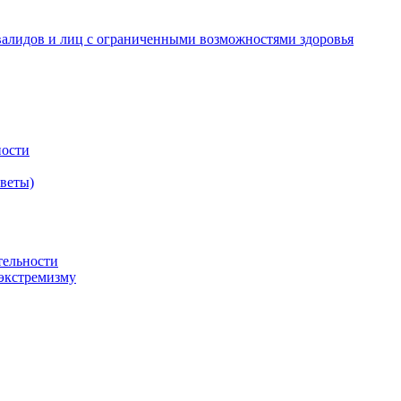
валидов и лиц с ограниченными возможностями здоровья
ности
оветы)
тельности
экстремизму