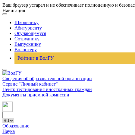
Ваш браузер устарел и не обеспечивает полноценную и безопа
Навигация
Школьнику
Абитуриенту
Обучающемуся
Сотруднику
Выпускнику
Волонтеру
Рейтинг в ВолГУ
Сведения об образовательной организации
Сервис "Личный кабинет"
Центр тестирования иностранных граждан
Документы приемной комиссии
Образование
Наука