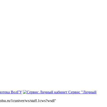
иотека ВолГУ
Сервис "Личный
volsu.ru/1cuniver/ws/staff.1cws?wsdl"