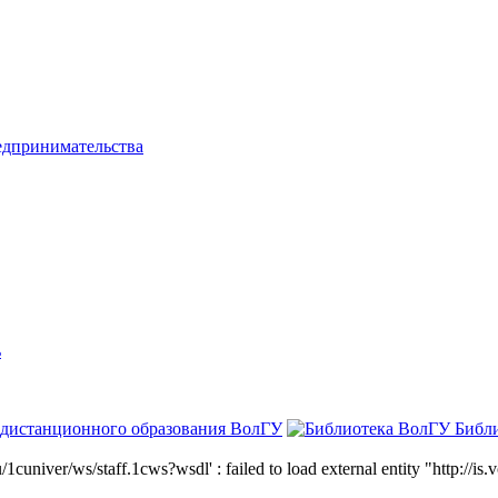
едпринимательства
ь
 дистанционного образования ВолГУ
Библ
niver/ws/staff.1cws?wsdl' : failed to load external entity "http://is.