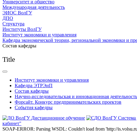
Университет и общество
Международная деятельность
ЭИОС ВолГУ
ДПО
Структура
Институты ВолГУ
Институт экономики и управления
Кафедра экономической теории, региональной экономики и пр
Состав кафедры
Title
Институт экономики и управления
Кафедра ЭТРЭиП
Состав кафедры
Научно-исследовательская и инновационная деятельност
Форсайт. Конкурс предпринимательских проектов
События кафедры
Дистанционное обучение
Система
кабинет"
SOAP-ERROR: Parsing WSDL: Couldn't load from 'http://is.volsu.ru/1cu