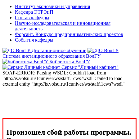
Институт экономики и управления
Кафедра ЭТРЭиП
Состав кафедры
Научно-исследовательская и инновационная
деятельность
Форсайт. Конкурс предпринимательских проектов
События кафедры
Дистанционное обучение
Система дистанционного образования ВолГУ
Библиотека ВолГУ
Сервис "Личный кабинет"
SOAP-ERROR: Parsing WSDL: Couldn't load from
'http://is.volsu.ru/1cuniver/ws/staff.1cws?wsdl' : failed to load
external entity "http://is.volsu.ru/1cuniver/ws/staff.1cws?wsdl"
Произошел сбой работы программы.