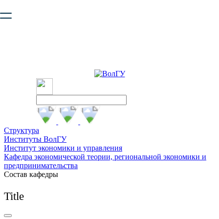
Ваш браузер устарел и не обеспечивает полноценную и
безопасную работу с сайтом. Пожалуйста
обновите браузер
,
чтобы улучшить взаимодействие с сайтом.
Структура
Институты ВолГУ
Институт экономики и управления
Кафедра экономической теории, региональной экономики и
предпринимательства
Состав кафедры
Title