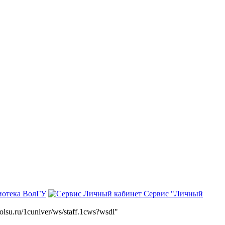
иотека ВолГУ
Сервис "Личный
volsu.ru/1cuniver/ws/staff.1cws?wsdl"