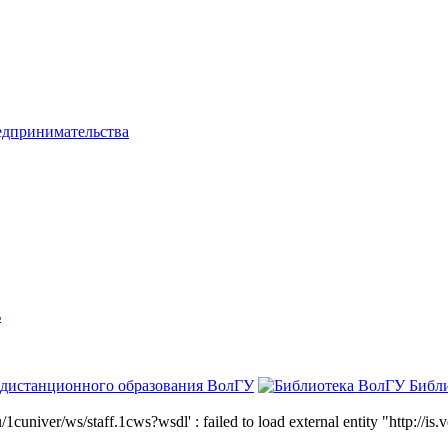
едпринимательства
ь
 дистанционного образования ВолГУ
Библ
niver/ws/staff.1cws?wsdl' : failed to load external entity "http://is.