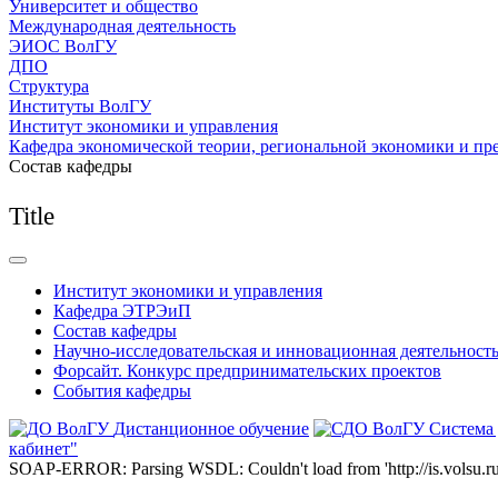
Университет и общество
Международная деятельность
ЭИОС ВолГУ
ДПО
Структура
Институты ВолГУ
Институт экономики и управления
Кафедра экономической теории, региональной экономики и пр
Состав кафедры
Title
Институт экономики и управления
Кафедра ЭТРЭиП
Состав кафедры
Научно-исследовательская и инновационная деятельност
Форсайт. Конкурс предпринимательских проектов
События кафедры
Дистанционное обучение
Система
кабинет"
SOAP-ERROR: Parsing WSDL: Couldn't load from 'http://is.volsu.ru/1cu