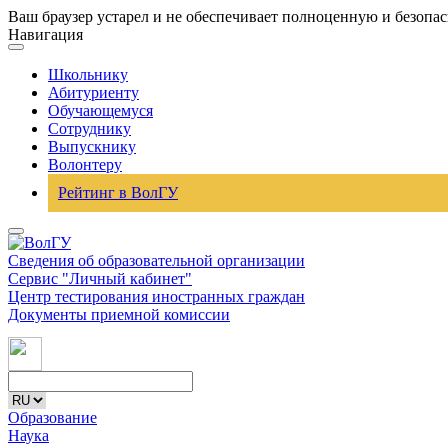
Ваш браузер устарел и не обеспечивает полноценную и безопа
Навигация
Школьнику
Абитуриенту
Обучающемуся
Сотруднику
Выпускнику
Волонтеру
Рейтинг в ВолГУ
Сведения об образовательной организации
Сервис "Личный кабинет"
Центр тестирования иностранных граждан
Документы приемной комиссии
Образование
Наука