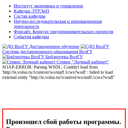
Институт экономики и управления
Кафедра ЭТРЭиП
Состав кафедры
Научно-исследовательская и инновационная
деятельность
Форсайт. Конкурс предпринимательских проектов
События кафедры
Дистанционное обучение
Система дистанционного образования ВолГУ
Библиотека ВолГУ
Сервис "Личный кабинет"
SOAP-ERROR: Parsing WSDL: Couldn't load from
'http://is.volsu.ru/1cuniver/ws/staff.1cws?wsdl' : failed to load
external entity "http://is.volsu.ru/1cuniver/ws/staff.1cws?wsdl"
Произошел сбой работы программы.