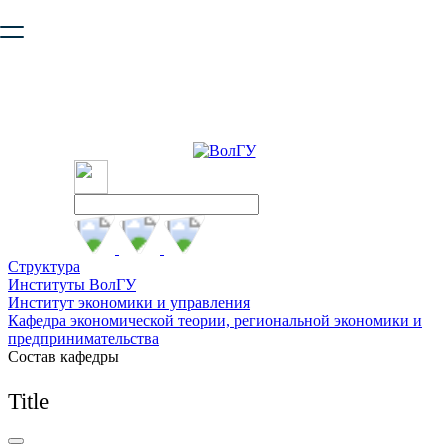
Ваш браузер устарел и не обеспечивает полноценную и
безопасную работу с сайтом. Пожалуйста
обновите браузер
,
чтобы улучшить взаимодействие с сайтом.
Структура
Институты ВолГУ
Институт экономики и управления
Кафедра экономической теории, региональной экономики и
предпринимательства
Состав кафедры
Title