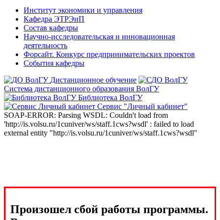
Институт экономики и управления
Кафедра ЭТРЭиП
Состав кафедры
Научно-исследовательская и инновационная
деятельность
Форсайт. Конкурс предпринимательских проектов
События кафедры
Дистанционное обучение
Система дистанционного образования ВолГУ
Библиотека ВолГУ
Сервис "Личный кабинет"
SOAP-ERROR: Parsing WSDL: Couldn't load from
'http://is.volsu.ru/1cuniver/ws/staff.1cws?wsdl' : failed to load
external entity "http://is.volsu.ru/1cuniver/ws/staff.1cws?wsdl"
Произошел сбой работы программы.