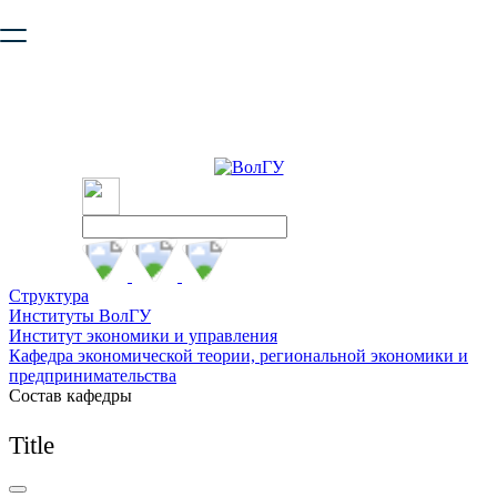
Ваш браузер устарел и не обеспечивает полноценную и
безопасную работу с сайтом. Пожалуйста
обновите браузер
,
чтобы улучшить взаимодействие с сайтом.
Структура
Институты ВолГУ
Институт экономики и управления
Кафедра экономической теории, региональной экономики и
предпринимательства
Состав кафедры
Title