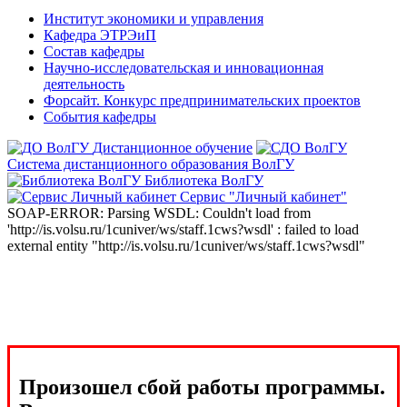
Институт экономики и управления
Кафедра ЭТРЭиП
Состав кафедры
Научно-исследовательская и инновационная
деятельность
Форсайт. Конкурс предпринимательских проектов
События кафедры
Дистанционное обучение
Система дистанционного образования ВолГУ
Библиотека ВолГУ
Сервис "Личный кабинет"
SOAP-ERROR: Parsing WSDL: Couldn't load from
'http://is.volsu.ru/1cuniver/ws/staff.1cws?wsdl' : failed to load
external entity "http://is.volsu.ru/1cuniver/ws/staff.1cws?wsdl"
Произошел сбой работы программы.