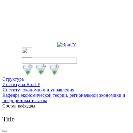
Ваш браузер устарел и не обеспечивает полноценную и
безопасную работу с сайтом. Пожалуйста
обновите браузер
,
чтобы улучшить взаимодействие с сайтом.
Структура
Институты ВолГУ
Институт экономики и управления
Кафедра экономической теории, региональной экономики и
предпринимательства
Состав кафедры
Title