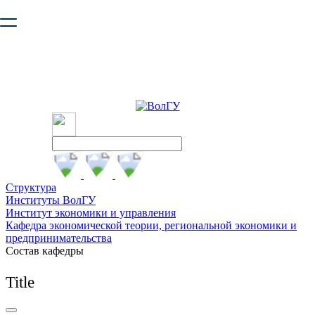
Ваш браузер устарел и не обеспечивает полноценную и
безопасную работу с сайтом. Пожалуйста
обновите браузер
,
чтобы улучшить взаимодействие с сайтом.
Структура
Институты ВолГУ
Институт экономики и управления
Кафедра экономической теории, региональной экономики и
предпринимательства
Состав кафедры
Title