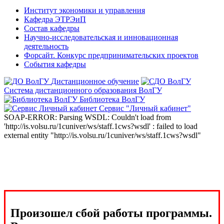
Институт экономики и управления
Кафедра ЭТРЭиП
Состав кафедры
Научно-исследовательская и инновационная
деятельность
Форсайт. Конкурс предпринимательских проектов
События кафедры
Дистанционное обучение
Система дистанционного образования ВолГУ
Библиотека ВолГУ
Сервис "Личный кабинет"
SOAP-ERROR: Parsing WSDL: Couldn't load from
'http://is.volsu.ru/1cuniver/ws/staff.1cws?wsdl' : failed to load
external entity "http://is.volsu.ru/1cuniver/ws/staff.1cws?wsdl"
Произошел сбой работы программы.