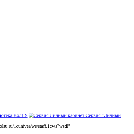
иотека ВолГУ
Сервис "Личный
volsu.ru/1cuniver/ws/staff.1cws?wsdl"