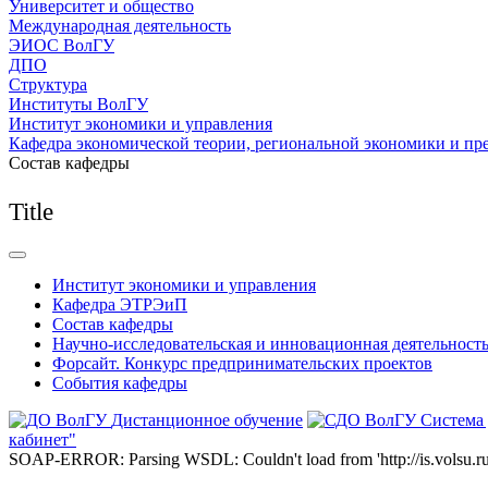
Университет и общество
Международная деятельность
ЭИОС ВолГУ
ДПО
Структура
Институты ВолГУ
Институт экономики и управления
Кафедра экономической теории, региональной экономики и пр
Состав кафедры
Title
Институт экономики и управления
Кафедра ЭТРЭиП
Состав кафедры
Научно-исследовательская и инновационная деятельност
Форсайт. Конкурс предпринимательских проектов
События кафедры
Дистанционное обучение
Система
кабинет"
SOAP-ERROR: Parsing WSDL: Couldn't load from 'http://is.volsu.ru/1cu