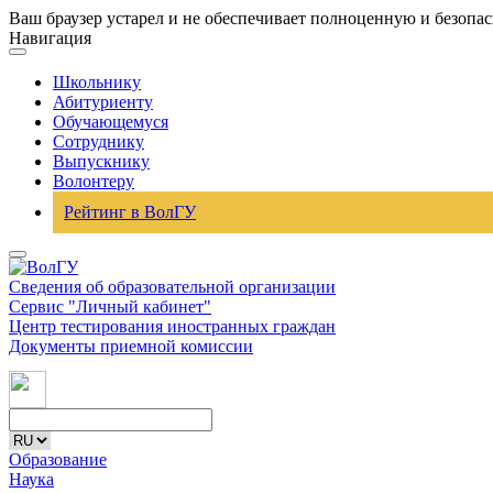
Ваш браузер устарел и не обеспечивает полноценную и безопа
Навигация
Школьнику
Абитуриенту
Обучающемуся
Сотруднику
Выпускнику
Волонтеру
Рейтинг в ВолГУ
Сведения об образовательной организации
Сервис "Личный кабинет"
Центр тестирования иностранных граждан
Документы приемной комиссии
Образование
Наука