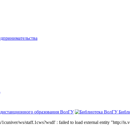
едпринимательства
ь
 дистанционного образования ВолГУ
Библ
niver/ws/staff.1cws?wsdl' : failed to load external entity "http://is.