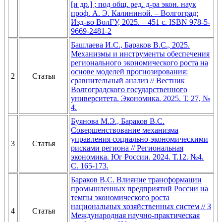
[и др.] ; под общ. ред. д-ра экон. наук
проф. А. Э. Калининой. – Волгоград:
Изд-во ВолГУ, 2025. – 451 с. ISBN 978-5-
9669-2481-2
Башлаева И.С., Бараков В.С., 2025.
Механизмы и инструменты обеспечения
регионального экономического роста на
основе моделей прогнозирования:
2
Статья
сравнительный анализ // Вестник
Волгоградского государственного
университета. Экономика. 2025. Т. 27, №
4.
Буянова М.Э., Бараков В.С.
Совершенствование механизма
управления социально-экономическими
3
Статья
рисками региона // Региональная
экономика. Юг России. 2024. Т.12. №4.
С. 165-173.
Бараков В.С. Влияние трансформации
промышленных предприятий России на
темпы экономического роста
национальных хозяйственных систем // З
4
Статья
Международная научно-практическая