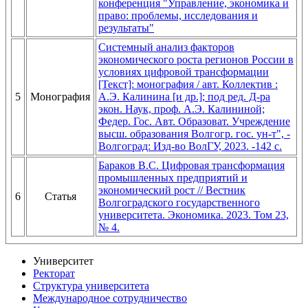
конференция "Управление, экономика и
право: проблемы, исследования и
результаты"
Системный анализ факторов
экономического роста регионов России в
условиях цифровой трансформации
[Текст]: монография / авт. Коллектив :
5
Монография
А.Э. Калинина [и др.]; под ред. Д-ра
экон. Наук, проф. А.Э. Калининой;
Федер. Гос. Авт. Образоват. Учреждение
высш. образования Волгогр. гос. ун-т", -
Волгоград: Изд-во ВолГУ, 2023. -142 с.
Бараков В.С. Цифровая трансформация
промышленных предприятий и
экономический рост // Вестник
6
Статья
Волгоградского государственного
университета. Экономика. 2023. Том 23,
№ 4.
Университет
Ректорат
Структура университета
Международное сотрудничество