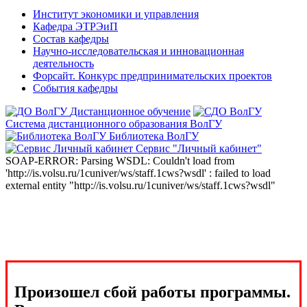
Институт экономики и управления
Кафедра ЭТРЭиП
Состав кафедры
Научно-исследовательская и инновационная
деятельность
Форсайт. Конкурс предпринимательских проектов
События кафедры
Дистанционное обучение
Система дистанционного образования ВолГУ
Библиотека ВолГУ
Сервис "Личный кабинет"
SOAP-ERROR: Parsing WSDL: Couldn't load from
'http://is.volsu.ru/1cuniver/ws/staff.1cws?wsdl' : failed to load
external entity "http://is.volsu.ru/1cuniver/ws/staff.1cws?wsdl"
Произошел сбой работы программы.