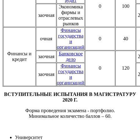
аудит
0
100
Экономика
фирмы и
заочная
2
отраслевых
рынков
Финансы
государства
очная
0
40
и
организаций
Финансы и
Банковское
заочная
2
кредит
дело
Финансы
0
120
государства
заочная
2
и
организаций
ВСТУПИТЕЛЬНЫЕ ИСПЫТАНИЯ В МАГИСТРАТУРУ
2020 Г.
Форма проведения экзамена - портфолио.
Минимальное количество баллов – 60.
Университет