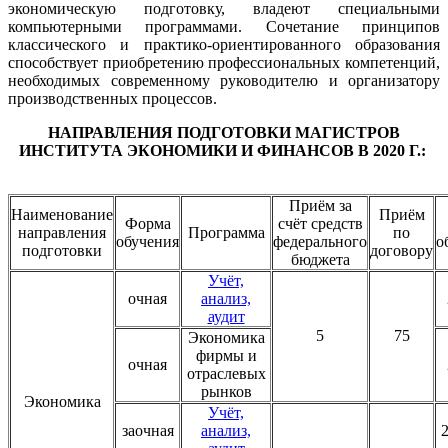
экономическую подготовку, владеют специальными
компьютерными программами. Сочетание принципов
классического и практико-ориентированного образования
способствует приобретению профессиональных компетенций,
необходимых современному руководителю и организатору
производственных процессов.
НАПРАВЛЕНИЯ ПОДГОТОВКИ МАГИСТРОВ
ИНСТИТУТА ЭКОНОМИКИ И ФИНАНСОВ В 2020 Г.:
Приём за
Наименование
Приём
Форма
счёт средств
направления
Программа
по
обучения
федерального
о
подготовки
договору
бюджета
Учёт,
очная
анализ,
аудит
5
75
Экономика
фирмы и
очная
отраслевых
рынков
Экономика
Учёт,
заочная
анализ,
2