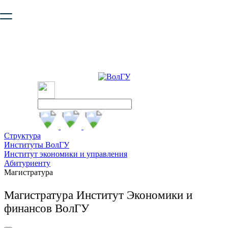
Ваш браузер устарел и не обеспечивает полноценную и
безопасную работу с сайтом. Пожалуйста
обновите браузер
,
чтобы улучшить взаимодействие с сайтом.
Структура
Институты ВолГУ
Институт экономики и управления
Абитуриенту
Магистратура
Магистратура Институт Экономики и
финансов ВолГУ