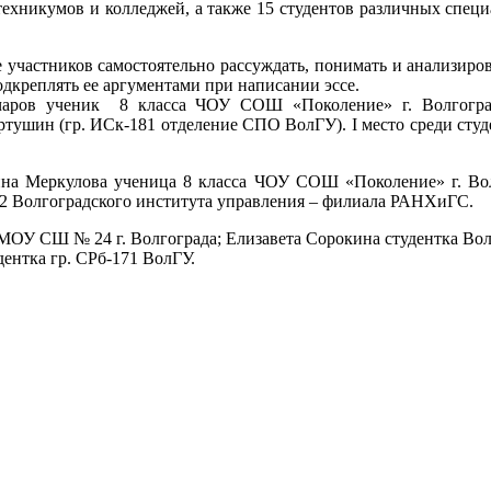
 техникумов и колледжей, а также 15 студентов различных спец
частников самостоятельно рассуждать, понимать и анализирова
дкреплять ее аргументами при написании эссе.
аров ученик 8 класса ЧОУ СОШ «Поколение» г. Волгоград
ртушин (гр. ИСк-181 отделение СПО ВолГУ). I место среди студ
на Меркулова ученица 8 класса ЧОУ СОШ «Поколение» г. Во
2 Волгоградского института управления – филиала РАНХиГС.
а МОУ СШ № 24 г. Волгограда; Елизавета Сорокина студентка Во
дентка гр. СРб-171 ВолГУ.