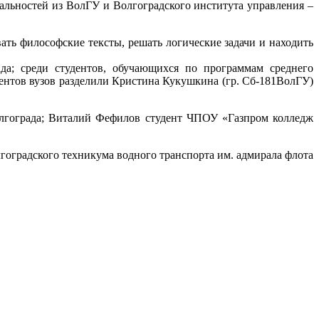
иальностей из ВолГУ и Волгоградского института управления –
ть философские тексты, решать логические задачи и находить
а; среди студентов, обучающихся по программам среднего
ентов вузов разделили Кристина Кукушкина (гр. Сб-181ВолГУ)
лгограда; Виталий Фефилов студент ЧПОУ «Газпром колледж
лгоградского техникума водного транспорта им. адмирала флота