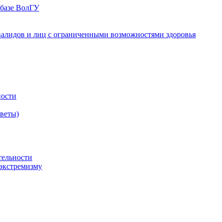
 базе ВолГУ
валидов и лиц с ограниченными возможностями здоровья
ности
оветы)
тельности
экстремизму