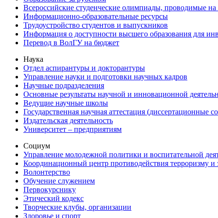
Всероссийские студенческие олимпиады, проводимые на
Информационно-образовательные ресурсы
Трудоустройство студентов и выпускников
Информация о доступности высшего образования для ин
Перевод в ВолГУ на бюджет
Наука
Отдел аспирантуры и докторантуры
Управление науки и подготовки научных кадров
Научные подразделения
Основные результаты научной и инновационной деятель
Ведущие научные школы
Государственная научная аттестация (диссертационные с
Издательская деятельность
Университет – предприятиям
Социум
Управление молодежной политики и воспитательной дея
Координационный центр противодействия терроризму и 
Волонтерство
Обучение служением
Первокурснику
Этический кодекс
Творческие клубы, организации
Здоровье и спорт