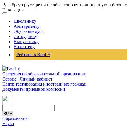
Ваш браузер устарел и не обеспечивает полноценную и безопа
Навигация
Школьнику
Абитуриенту
Обучающемуся
Сотруднику
Выпускнику
Волонтеру
Рейтинг в ВолГУ
Сведения об образовательной организации
Сервис "Личный кабинет"
Центр тестирования иностранных граждан
Документы приемной комиссии
Образование
Наука