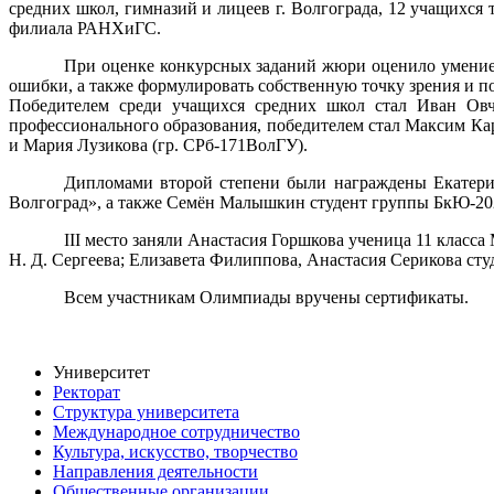
средних школ, гимназий и лицеев г. Волгограда, 12 учащихся
филиала РАНХиГС.
При оценке конкурсных заданий жюри оценило умение у
ошибки, а также формулировать собственную точку зрения и по
Победителем среди учащихся средних школ стал Иван Овч
профессионального образования, победителем стал Максим Ка
и Мария Лузикова (гр. СРб-171ВолГУ).
Дипломами второй степени были награждены Екатери
Волгоград», а также Семён Малышкин студент группы БкЮ-20
III место заняли Анастасия Горшкова ученица 11 класс
Н. Д. Сергеева; Елизавета Филиппова, Анастасия Серикова сту
Всем участникам Олимпиады вручены сертификаты.
Университет
Ректорат
Структура университета
Международное сотрудничество
Культура, искусство, творчество
Направления деятельности
Общественные организации