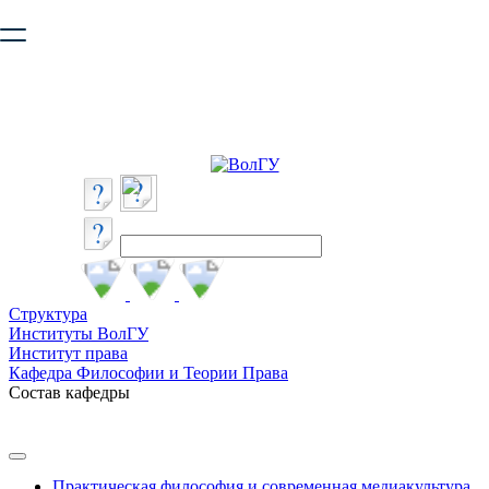
Ваш браузер устарел и не обеспечивает полноценную и
безопасную работу с сайтом. Пожалуйста
обновите браузер
,
чтобы улучшить взаимодействие с сайтом.
Структура
Институты ВолГУ
Институт права
Кафедра Философии и Теории Права
Состав кафедры
Практическая философия и современная медиакультура