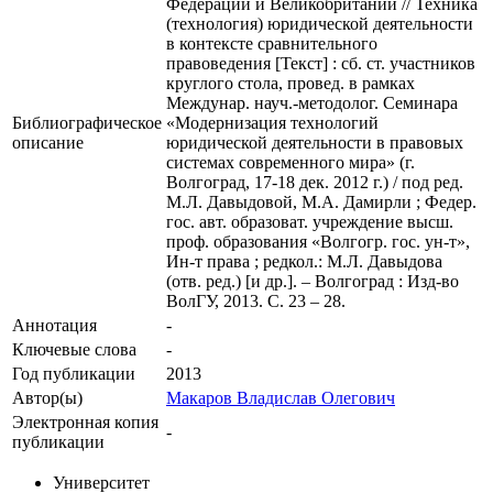
Федерации и Великобритании // Техника
(технология) юридической деятельности
в контексте сравнительного
правоведения [Текст] : сб. ст. участников
круглого стола, провед. в рамках
Междунар. науч.-методолог. Семинара
Библиографическое
«Модернизация технологий
описание
юридической деятельности в правовых
системах современного мира» (г.
Волгоград, 17-18 дек. 2012 г.) / под ред.
М.Л. Давыдовой, М.А. Дамирли ; Федер.
гос. авт. образоват. учреждение высш.
проф. образования «Волгогр. гос. ун-т»,
Ин-т права ; редкол.: М.Л. Давыдова
(отв. ред.) [и др.]. – Волгоград : Изд-во
ВолГУ, 2013. С. 23 – 28.
Аннотация
-
Ключевые cлова
-
Год публикации
2013
Автор(ы)
Макаров Владислав Олегович
Электронная копия
-
публикации
Университет