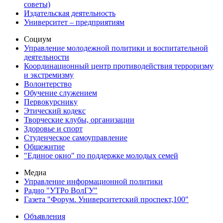
советы)
Издательская деятельность
Университет – предприятиям
Социум
Управление молодежной политики и воспитательной
деятельности
Координационный центр противодействия терроризму
и экстремизму
Волонтерство
Обучение служением
Первокурснику
Этический кодекс
Творческие клубы, организации
Здоровье и спорт
Студенческое самоуправление
Общежитие
"Единое окно" по поддержке молодых семей
Медиа
Управление информационной политики
Радио "УТРо ВолГУ"
Газета "Форум. Университетский проспект,100"
Объявления