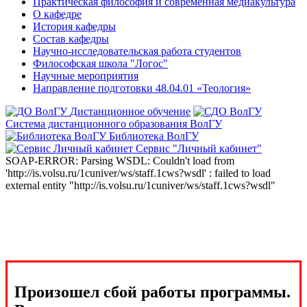
Практическая философия и современная медиакультура
О кафедре
История кафедры
Состав кафедры
Научно-исследовательская работа студентов
Философская школа "Логос"
Научные мероприятия
Направление подготовки 48.04.01 «Теология»
Дистанционное обучение
Система дистанционного образования ВолГУ
Библиотека ВолГУ
Сервис "Личный кабинет"
SOAP-ERROR: Parsing WSDL: Couldn't load from
'http://is.volsu.ru/1cuniver/ws/staff.1cws?wsdl' : failed to load
external entity "http://is.volsu.ru/1cuniver/ws/staff.1cws?wsdl"
Произошел сбой работы программы.