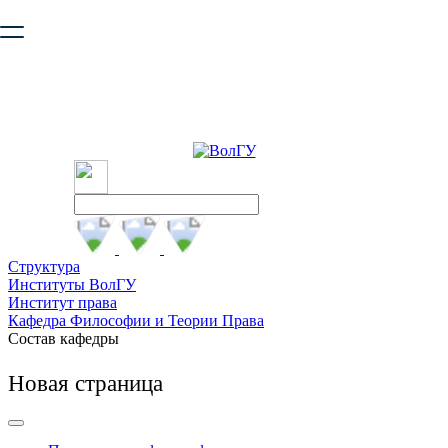
Ваш браузер устарел и не обеспечивает полноценную и
безопасную работу с сайтом. Пожалуйста
обновите браузер
,
чтобы улучшить взаимодействие с сайтом.
Структура
Институты ВолГУ
Институт права
Кафедра Философии и Теории Права
Состав кафедры
Новая страница