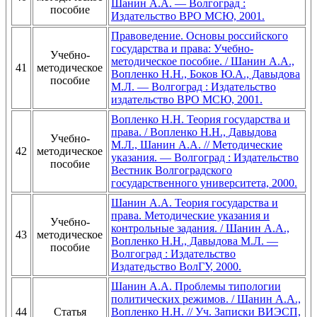
Шанин А.А. — Волгоград :
пособие
Издательство ВРО МСЮ, 2001.
Правоведение. Основы российского
государства и права: Учебно-
Учебно-
методическое пособие. / Шанин А.А.,
41
методическое
Вопленко Н.Н., Боков Ю.А., Давыдова
пособие
М.Л. — Волгоград : Издательство
издательство ВРО МСЮ, 2001.
Вопленко Н.Н. Теория государства и
права. / Вопленко Н.Н., Давыдова
Учебно-
М.Л., Шанин А.А. // Методические
42
методическое
указания. — Волгоград : Издательство
пособие
Вестник Волгоградского
государственного университета, 2000.
Шанин А.А. Теория государства и
права. Методические указания и
Учебно-
контрольные задания. / Шанин А.А.,
43
методическое
Вопленко Н.Н., Давыдова М.Л. —
пособие
Волгоград : Издательство
Издатедьство ВолГУ, 2000.
Шанин А.А. Проблемы типологии
политических режимов. / Шанин А.А.,
44
Статья
Вопленко Н.Н. // Уч. Записки ВИЭСП,