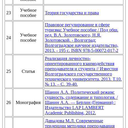
Учебное
23
Теория государства и права
пособие
Правовое регулирование в сфере
туризма: Учебное пособие / Под общ.
Учебное
ред. В.А. Золотовского, Н.Я.
24
пособие
Золотовской. - Волгоград:
Волгоградское научное издательство,
2013. - 195 с. ISBN 978-5-00072-017-2
Реализация личностно-
ориентированного взаимодействия
преподавателя и студента // Известия
25
Статья
Волгоградского государственного
технического университета. 2013. Т.10.
№ 13. – С. 39-40.
Шанин А.А. Политический режим:
сущность, содержание и типология. /
26
Монография
Шанин А.А. — Берлин (Германия) :
Издательство LAP LAMBERT
Academic Publishing, 2012.
Давыдова М.Л. Современные
тенденции методики преподавания