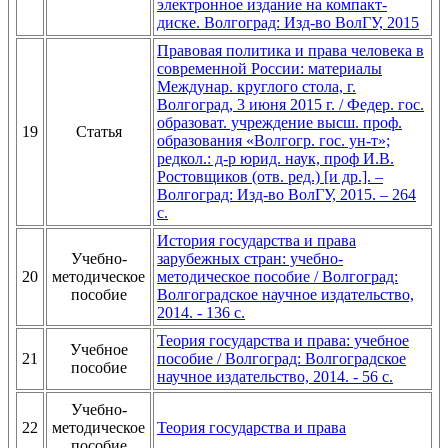
электронное издание на компакт-
диске. Волгоград: Изд-во ВолГУ, 2015
Правовая политика и права человека в
современной России: материалы
Междунар. круглого стола, г.
Волгоград, 3 июня 2015 г. / Федер. гос.
образоват. учреждение высш. проф.
19
Статья
образования «Волгогр. гос. ун-т»;
редкол.: д-р юрид. наук, проф И.В.
Ростовщиков (отв. ред.) [и др.]. –
Волгоград: Изд-во ВолГУ, 2015. – 264
с.
История государства и права
Учебно-
зарубежных стран: учебно-
20
методическое
методическое пособие / Волгоград:
пособие
Волгоградское научное издательство,
2014. - 136 с.
Теория государства и права: учебное
Учебное
21
пособие / Волгоград: Волгоградское
пособие
научное издательство, 2014. - 56 с.
Учебно-
22
методическое
Теория государства и права
пособие