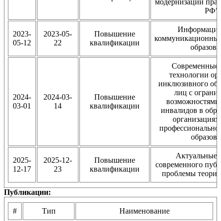
модернизации пра
РФ"
Информацио
2023-
2023-05-
Повышение
коммуникационные
05-12
22
квалификации
образов
Современные 
технологии ор
инклюзивного обр
лиц с огран
2024-
2024-03-
Повышение
возможностями 
03-01
14
квалификации
инвалидов в обр
организациях 
профессионально
образов
Актуальные 
2025-
2025-12-
Повышение
современного публ
12-17
23
квалификации
проблемы теории
Публикации:
#
Тип
Наименование