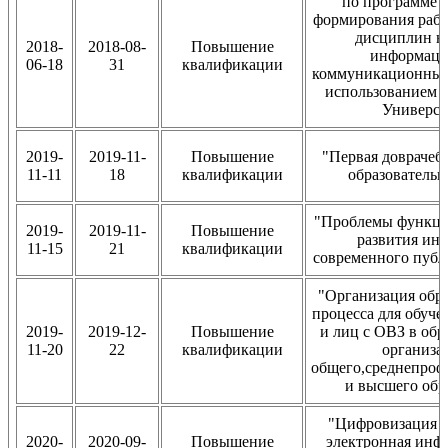
по программе 
формирования раб
дисциплин н
2018-
2018-08-
Повышение
информаци
06-18
31
квалификации
коммуникационных
использованием 
Универси
2019-
2019-11-
Повышение
"Первая доврачеб
11-11
18
квалификации
образовательн
"Проблемы функци
2019-
2019-11-
Повышение
развития инс
11-15
21
квалификации
современного публ
"Организация обр
процесса для обуче
2019-
2019-12-
Повышение
и лиц с ОВЗ в обр
11-20
22
квалификации
организа
общего,среднепроф
и высшего обр
"Цифровизация о
2020-
2020-09-
Повышение
электронная инф