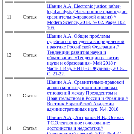
Шанин А.А. Electronic justice: rather-
legal analysis (Электронное правосудие:
11
Статья
сравнительно-правовой анализ) //
Modern Science, 2018.-№ 02. Pages 102-
105.
Шанин А.А. Общие проблемы
судебного прецедента в юридической
практике Российской Федерации //
Тенденции развития науки и
12
Статья
образования. «Тенденции развития
науки и образования» Май 2018 г.
Часть 1 Изд. НИЦ «Л-Журнал», 2018. –
С. 21-22.
Шанин А.А. Сравнительно-правовой
анализ конституционно-правовых
отношений между Президентом и
13
Статья
Правительством в России и Франции //
Вестник Евразийской Академии
административных наук, №4, 2018
Шанин А.А., Антропов И.В., Осьмак
Т.С.Электронное голосование:
14
Статья
достоинства и недостатки//
Современный ученый. 2017. № 4. С.