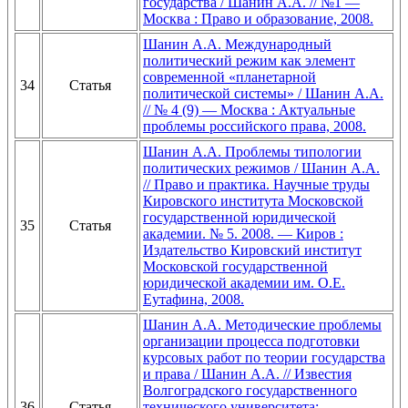
государства / Шанин А.А. // №1 —
Москва : Право и образование, 2008.
Шанин А.А. Международный
политический режим как элемент
современной «планетарной
34
Статья
политической системы» / Шанин А.А.
// № 4 (9) — Москва : Актуальные
проблемы российского права, 2008.
Шанин А.А. Проблемы типологии
политических режимов / Шанин А.А.
// Право и практика. Научные труды
Кировского института Московской
государственной юридической
35
Статья
академии. № 5. 2008. — Киров :
Издательство Кировский институт
Московской государственной
юридической академии им. О.Е.
Еутафина, 2008.
Шанин А.А. Методические проблемы
организации процесса подготовки
курсовых работ по теории государства
и права / Шанин А.А. // Известия
Волгоградского государственного
36
Статья
технического университета: