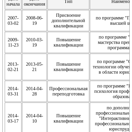
Тип
Наименов
начала
окончания
Присвоение
2007-
2008-06-
по программе "П
дополнительной
03-02
19
высшей ш
квалификации
по программе 
2009-
2010-03-
Повышение
мастерства преп
11-23
19
квалификации
программа
по программе "
2013-
2013-05-
Повышение
технологии обучен
02-21
21
квалификации
в области юрис
по программе "П
2014-
2014-04-
Профессиональная
психология профе
03-31
28
переподготовка
образова
по дополни
профессионально
2014-
2014-04-
Повышение
"Интерактивны
03-17
10
квалификации
профессиональног
юриспруде