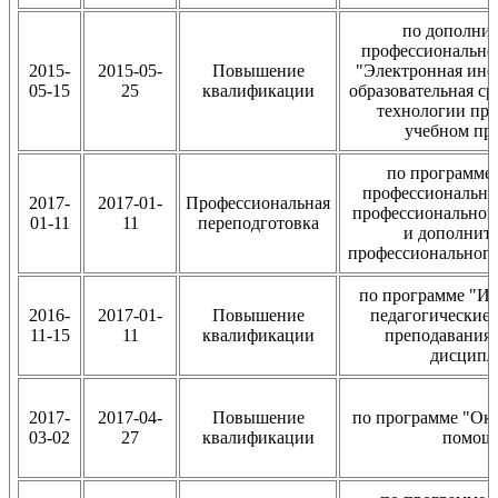
по дополни
профессионально
2015-
2015-05-
Повышение
"Электронная ин
05-15
25
квалификации
образовательная ср
технологии пр
учебном пр
по программе
профессионально
2017-
2017-01-
Профессиональная
профессиональног
01-11
11
переподготовка
и дополнит
профессионального
по программе "И
2016-
2017-01-
Повышение
педагогические
11-15
11
квалификации
преподавания
дисципл
2017-
2017-04-
Повышение
по программе "Ок
03-02
27
квалификации
помощ