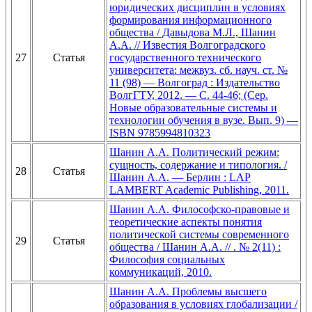
юридических дисциплин в условиях
формирования информационного
общества / Давыдова М.Л., Шанин
А.А. // Известия Волгоградского
27
Статья
государственного технического
университета: межвуз. сб. науч. ст. №
11 (98) — Волгоград : Издательство
ВолгГТУ, 2012. — С. 44-46; (Сер.
Новые образовательные системы и
технологии обучения в вузе. Вып. 9) —
ISBN 9785994810323
Шанин А.А. Политический режим:
сущность, содержание и типология. /
28
Статья
Шанин А.А. — Берлин : LAP
LAMBERT Academic Publishing, 2011.
Шанин А.А. Философско-правовые и
теоретические аспекты понятия
политической системы современного
29
Статья
общества / Шанин А.А. // . № 2(11) :
Философия социальных
коммуникаций, 2010.
Шанин А.А. Проблемы высшего
образования в условиях глобализации /