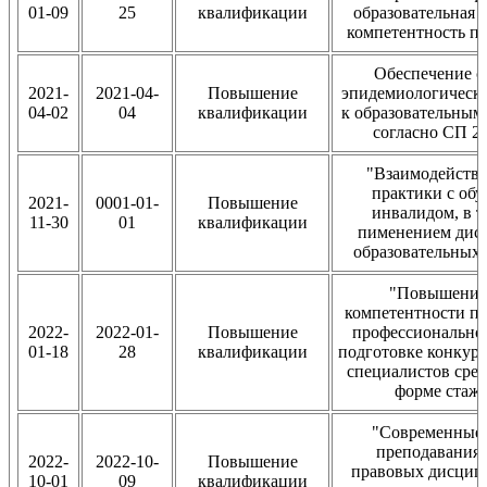
01-09
25
квалификации
образовательная 
компетентность пр
Обеспечение с
2021-
2021-04-
Повышение
эпидемиологическ
04-02
04
квалификации
к образовательным
согласно СП 2.
"Взаимодействи
практики с об
2021-
0001-01-
Повышение
инвалидом, в т
11-30
01
квалификации
пименением дис
образовательных
"Повышение
компетентности п
2022-
2022-01-
Повышение
профессионально
01-18
28
квалификации
подготовке конкур
специалистов сред
форме стаж
"Современные
преподавания
2022-
2022-10-
Повышение
правовых дисцип
10-01
09
квалификации