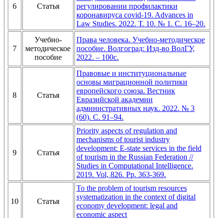
6
Статья
регулировании профилактики
коронавируса covid-19. Advances in
Law Studies. 2022. Т. 10. № 1. С. 16–20.
Учебно-
Права человека. Учебно-методическое
7
методическое
пособие. Волгоград: Изд-во ВолГУ,
пособие
2022. – 100с.
Правовые и институциональные
основы миграционной политики
европейского союза. Вестник
8
Статья
Евразийской академии
административных наук. 2022. № 3
(60). С. 91–94.
Priority aspects of regulation and
mechanisms of tourist industry
development: E-state services in the field
9
Статья
of tourism in the Russian Federation //
Studies in Computational Intelligence.
2019. Vol, 826. Pp. 363-369.
To the problem of tourism resources
systematization in the context of digital
10
Статья
economy development: legal and
economic aspect