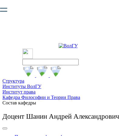
Ваш браузер устарел и не обеспечивает полноценную и
безопасную работу с сайтом. Пожалуйста
обновите браузер
,
чтобы улучшить взаимодействие с сайтом.
Структура
Институты ВолГУ
Институт права
Кафедра Философии и Теории Права
Состав кафедры
Доцент Шанин Андрей Александрович