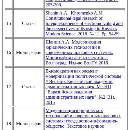
205-208.
Shanin A.A., Khromenko A.M.
Constitutional-legal research of
15
Статья
foreignexperience of electronic voting and
the perspectives of its using in Russia //
Modern Science. 2016. № 11. Pp. 54-59.
Шанин А.А. Модернизация
юридических технологий в
16
Монография
современных правовых системах:
Монография / авт. коллектив. –
Волгоград: Изд-во ВолГУ, 2016.
Е-демократия как элемент
модернизации политической системы
// Вестник Евразийской академии
17
Статья
административных наук. М.: НП
"Евразийская академия
административных наук". №2 (31).
2015
Модернизация юридических
технологий в современных правовых
системах: государство-информация-
18
Монография
общество. Текстовое научное