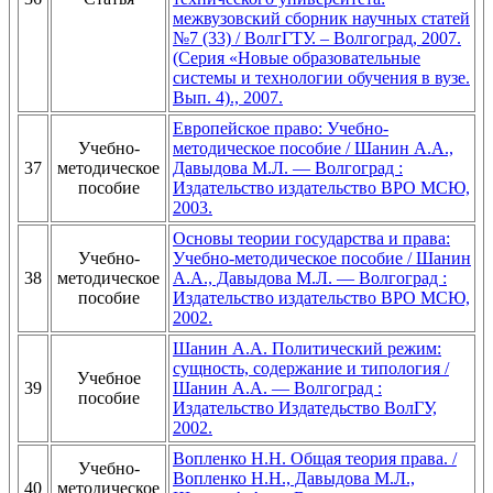
межвузовский сборник научных статей
№7 (33) / ВолгГТУ. – Волгоград, 2007.
(Серия «Новые образовательные
системы и технологии обучения в вузе.
Вып. 4)., 2007.
Европейское право: Учебно-
Учебно-
методическое пособие / Шанин А.А.,
37
методическое
Давыдова М.Л. — Волгоград :
пособие
Издательство издательство ВРО МСЮ,
2003.
Основы теории государства и права:
Учебно-
Учебно-методическое пособие / Шанин
38
методическое
А.А., Давыдова М.Л. — Волгоград :
пособие
Издательство издательство ВРО МСЮ,
2002.
Шанин А.А. Политический режим:
сущность, содержание и типология /
Учебное
39
Шанин А.А. — Волгоград :
пособие
Издательство Издатедьство ВолГУ,
2002.
Вопленко Н.Н. Общая теория права. /
Учебно-
Вопленко Н.Н., Давыдова М.Л.,
40
методическое