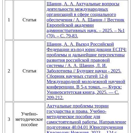
Шанин, А. А. Актуальные вопросы
деятельности международных
организаций в сфере социального
1
Статья
обеспечения / А. А. Шанин // Вестник
Европейской академии
административных наук. – 2025. – №1
(70). – С. 79-83.
Шанин, А. А. Выход Российской
Федерации из-под юрисдикции ЕСПЧ:
проблемы и дальнейшие перспективы
развития российской правовой
системы / А. А. Шанин, Л. И.
2
Статья
Заболотнева // Будущее науки - 2025.
Сборник научных статей 12-й
Международной молодежной научной
конференции. В 5-х томах. — Курск:
Университетская книга, 2025. — С.
209-212.
Актуальные проблемы теории
государства и права. Учебно-
Учебно-
методическое пособие для
3
методическое
самостоятельной работы. Направление
пособие
подготовки 40.04.01 Юриспруденция
Краснодар: Новация, 2023. – 124 c.