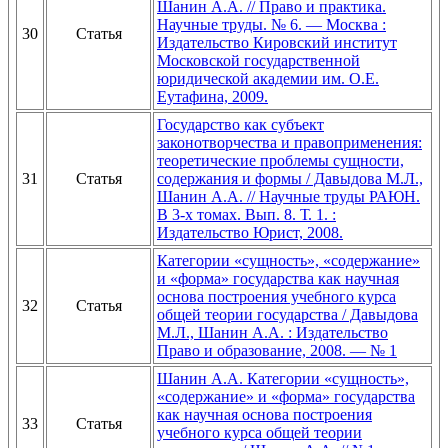
Шанин А.А. // Право и практика.
Научные труды. № 6. — Москва :
30
Статья
Издательство Кировский институт
Московской государственной
юридической академии им. О.Е.
Еутафина, 2009.
Государство как субъект
законотворчества и правоприменения:
теоретические проблемы сущности,
31
Статья
содержания и формы / Давыдова М.Л.,
Шанин А.А. // Научные труды РАЮН.
В 3-х томах. Вып. 8. Т. 1. :
Издательство Юрист, 2008.
Категории «сущность», «содержание»
и «форма» государства как научная
основа построения учебного курса
32
Статья
общей теории государства / Давыдова
М.Л., Шанин А.А. : Издательство
Право и образование, 2008. — № 1
Шанин А.А. Категории «сущность»,
«содержание» и «форма» государства
как научная основа построения
33
Статья
учебного курса общей теории