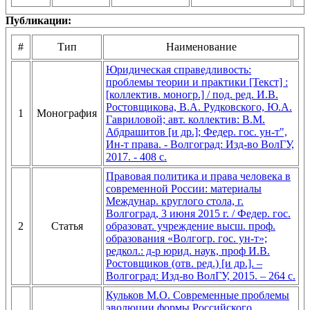
Публикации:
#
Тип
Наименование
Юридическая справедливость:
проблемы теории и практики [Текст] :
[коллектив. моногр.] / под. ред. И.В.
Ростовщикова, В.А. Рудковского, Ю.А.
1
Монография
Гавриловой; авт. коллектив: В.М.
Абдрашитов [и др.]; Федер. гос. ун-т",
Ин-т права. - Волгоград: Изд-во ВолГУ,
2017. - 408 с.
Правовая политика и права человека в
современной России: материалы
Междунар. круглого стола, г.
Волгоград, 3 июня 2015 г. / Федер. гос.
2
Статья
образоват. учреждение высш. проф.
образования «Волгогр. гос. ун-т»;
редкол.: д-р юрид. наук, проф И.В.
Ростовщиков (отв. ред.) [и др.]. –
Волгоград: Изд-во ВолГУ, 2015. – 264 с.
Кульков М.О. Современные проблемы
эволюции формы Российского