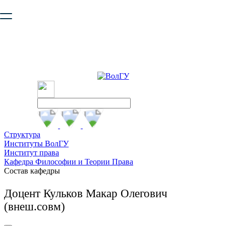
Ваш браузер устарел и не обеспечивает полноценную и
безопасную работу с сайтом. Пожалуйста
обновите браузер
,
чтобы улучшить взаимодействие с сайтом.
Структура
Институты ВолГУ
Институт права
Кафедра Философии и Теории Права
Состав кафедры
Доцент Кульков Макар Олегович
(внеш.совм)