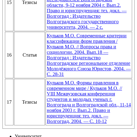
15
Тезисы
области, 9-12 ноября 2004 г. Вып.2.
Право и юриспруденция: тез. докл. —
Волгоград : Издательство
Волгоградского государственного
университета, 2004. — 2 с.
Кульков М.О. Современные критерии
классификации форм правления /
Кульков М.О. // Вопросы права и
социологии. 2004. Вып.18 —
16
Статья
Волгоград : Издательство
Волгоградское региональное отделение
Молодёжного Союза Юристов, 2004. —
С. 28-31
Кульков М.О. Формы правления в
современном мире / Кульков М.О. //
VIII Межвузовская конференция
студентов и молодых ученых г.
17
Тезисы
Волгограда и Волгоградской обл., 11-14
ноября 2003 г. Вып.2. Право и
юриспруденция: тез. докл. —
Волгоград, 2004. — С. 10-12
Университет