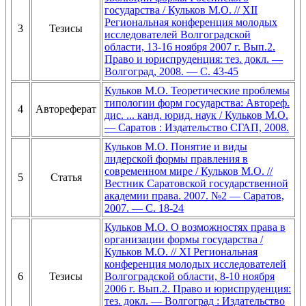
государства / Кульков М.О. // XII
Региональная конференция молодых
3
Тезисы
исследователей Волгоградской
области, 13-16 ноября 2007 г. Вып.2.
Право и юриспруденция: тез. докл. —
Волгоград, 2008. — С. 43-45
Кульков М.О. Теоретические проблемы
типологии форм государства: Автореф.
4
Автореферат
дис. ... канд. юрид. наук / Кульков М.О.
— Саратов : Издательство СГАП, 2008.
Кульков М.О. Понятие и виды
лидерской формы правления в
современном мире / Кульков М.О. //
5
Статья
Вестник Саратовской государственной
академии права. 2007. №2 — Саратов,
2007. — С. 18-24
Кульков М.О. О возможностях права в
организации формы государства /
Кульков М.О. // XI Региональная
конференция молодых исследователей
6
Тезисы
Волгоградской области, 8-10 ноября
2006 г. Вып.2. Право и юриспруденция:
тез. докл. — Волгоград : Издательство