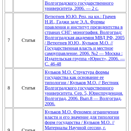
Волгоградского государственного
университета, 2006. — 2 с.
Ветютнев Ю.Ю. Рец. на кн.: Грачев
Н.И., Гаджи заде Э.А. Формы
правления и институт президентства в
странах СНГ: монография. Волгоград:
Волгоградская академия МВД РФ, 2005
7
Статья
/ Ветютнев Ю.Ю., Кульков М.О. //
Государственная власть и местное
самоуправление. 2006. №2 — Москва :
Издательская группа «Юрист», 2006. —
С. 46-48
Кульков М.О. Структура формы
государства как основание ее
типологии / Кульков М.О. // Вестник
8
Статья
Волгоградского государственного
университета. Сер. 5, Юриспруденция.
Волгоград, 2006. Вып.8 — Волгоград,
2006.
Кульков М.О. Феномен ограничения
власти и его значение для типологии
форм государства / Кульков М.О. //
Материалы Научной сессии, г.
9
Статья