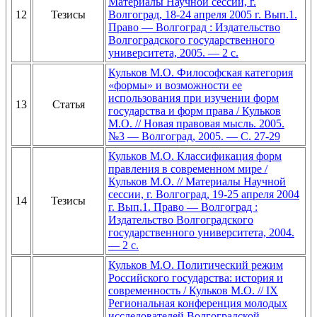
Материалы Научной сессии, г.
12
Тезисы
Волгоград, 18-24 апреля 2005 г. Вып.1.
Право — Волгоград : Издательство
Волгоградского государственного
университета, 2005. — 2 с.
Кульков М.О. Философская категория
«формы» и возможности ее
использования при изучении форм
13
Статья
государства и форм права / Кульков
М.О. // Новая правовая мысль. 2005.
№3 — Волгоград, 2005. — С. 27-29
Кульков М.О. Классификация форм
правления в современном мире /
Кульков М.О. // Материалы Научной
сессии, г. Волгоград, 19-25 апреля 2004
14
Тезисы
г. Вып.1. Право — Волгоград :
Издательство Волгоградского
государственного университета, 2004.
— 2 с.
Кульков М.О. Политический режим
Российского государства: история и
современность / Кульков М.О. // IX
Региональная конференция молодых
исследователей Волгоградской