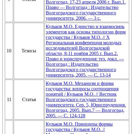
Волгоград, 17-23 апреля 2006 г. Вып.1.
Право — Волгоград : Издательство
Волгоградского государственного
университета, 2006. — 3 с.
Кульков М.О. Единство и взаимосвязь
элементов как основа типологии форм
государства / Кульков М.О. // X
Региональная конференция молодых
исследователей Волгоградской
10
Тезисы
области, 8-11 ноября 2005 г. Вып.2.
Право и юриспруденция: тез. докл. —
Волгоград : Издательство
Волгоградского государственного
университета, 2005. — С. 13-14
Кульков М.О. Механизм и форма
государства: вопросы соотношения
понятий / Кульков М.О. // Вестник
11
Статья
Волгоградского государственного
университета. Сер. 5, Юриспруденция.
Волгоград, 2005. Вып.7 — Волгоград,
2005. — С. 124-128
Кульков М.О. Принципы формы
государства / Кульков М.О. //