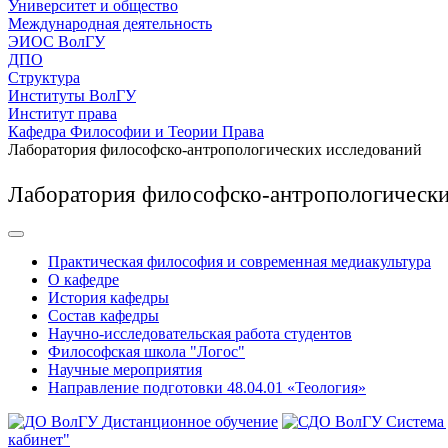
Университет и общество
Международная деятельность
ЭИОС ВолГУ
ДПО
Структура
Институты ВолГУ
Институт права
Кафедра Философии и Теории Права
Лаборатория философско-антропологических исследований
Лаборатория философско-антропологически
Практическая философия и современная медиакультура
О кафедре
История кафедры
Состав кафедры
Научно-исследовательская работа студентов
Философская школа "Логос"
Научные мероприятия
Направление подготовки 48.04.01 «Теология»
Дистанционное обучение
Система
кабинет"