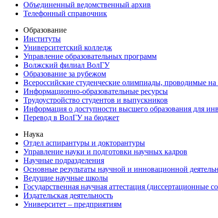
Объединенный ведомственный архив
Телефонный справочник
Образование
Институты
Университетский колледж
Управление образовательных программ
Волжский филиал ВолГУ
Образование за рубежом
Всероссийские студенческие олимпиады, проводимые на
Информационно-образовательные ресурсы
Трудоустройство студентов и выпускников
Информация о доступности высшего образования для ин
Перевод в ВолГУ на бюджет
Наука
Отдел аспирантуры и докторантуры
Управление науки и подготовки научных кадров
Научные подразделения
Основные результаты научной и инновационной деятель
Ведущие научные школы
Государственная научная аттестация (диссертационные с
Издательская деятельность
Университет – предприятиям