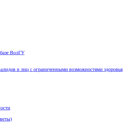
 базе ВолГУ
валидов и лиц с ограниченными возможностями здоровья
ности
оветы)