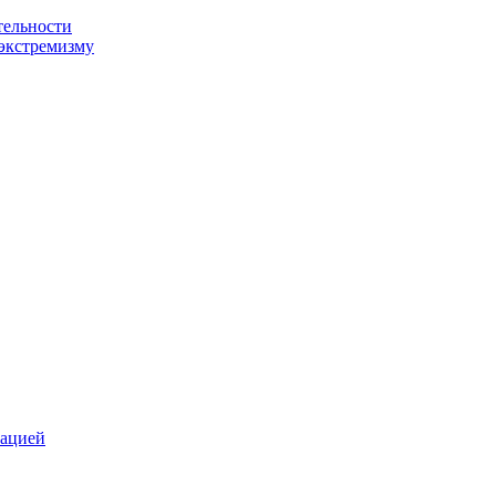
тельности
экстремизму
зацией