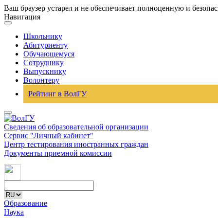
Ваш браузер устарел и не обеспечивает полноценную и безопа
Навигация
Школьнику
Абитуриенту
Обучающемуся
Сотруднику
Выпускнику
Волонтеру
Рейтинг в ВолГУ
Сведения об образовательной организации
Сервис "Личный кабинет"
Центр тестирования иностранных граждан
Документы приемной комиссии
Образование
Наука