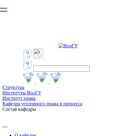
Ваш браузер устарел и не обеспечивает полноценную и
безопасную работу с сайтом. Пожалуйста
обновите браузер
,
чтобы улучшить взаимодействие с сайтом.
Структура
Институты ВолГУ
Институт права
Кафедра уголовного права и процесса
Состав кафедры
О кафедре