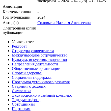
экспертиза. – 2024. – № 2(78). – С. 14-25.
Аннотация
-
Ключевые cлова
-
Год публикации
2024
Автор(ы)
Соловьева Наталья Алексеевна
Электронная копия
-
публикации
Университет
Ректорат
Структура университета
Международное сотрудничество
Культура, искусство, творчество
Направления деятельности
Общественные организации
Спорт и здоровье
Социальная поддержка
Программа устойчивого развития
Сведения о доходах
Символика
Экскурсионно-музейный комплекс
Эндаумент-фонд
Сотрудникам
Партнерам