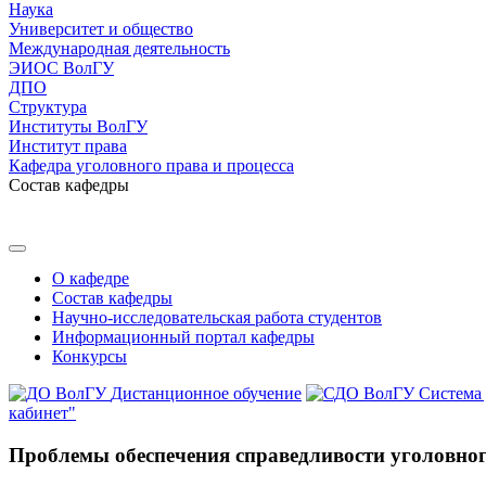
Наука
Университет и общество
Международная деятельность
ЭИОС ВолГУ
ДПО
Структура
Институты ВолГУ
Институт права
Кафедра уголовного права и процесса
Состав кафедры
О кафедре
Состав кафедры
Научно-исследовательская работа студентов
Информационный портал кафедры
Конкурсы
Дистанционное обучение
Система
кабинет"
Проблемы обеспечения справедливости уголовног