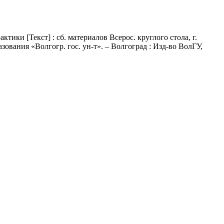
ики [Текст] : сб. материалов Всерос. круглого стола, г.
бразования «Волгогр. гос. ун-т». – Волгоград : Изд-во ВолГУ,