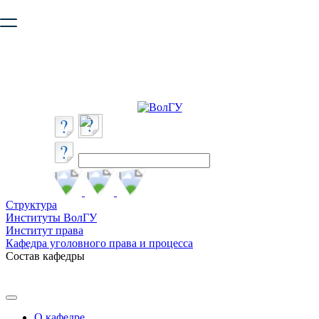
Ваш браузер устарел и не обеспечивает полноценную и
безопасную работу с сайтом. Пожалуйста
обновите браузер
,
чтобы улучшить взаимодействие с сайтом.
Структура
Институты ВолГУ
Институт права
Кафедра уголовного права и процесса
Состав кафедры
О кафедре