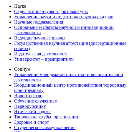
Наука
Отдел аспирантуры и докторантуры
Управление науки и подготовки научных кадров
Научные подразделения
Основные результаты научной и инновационной
деятельности
Ведущие научные школы
Государственная научная аттестация (диссертационные
советы)
Издательская деятельность
Университет – предприятиям
Социум
Управление молодежной политики и воспитательной
деятельности
Координационный центр противодействия терроризму
и экстремизму
Волонтерство
Обучение служением
Первокурснику
Этический кодекс
Творческие клубы, организации
Здоровье и спорт
Студенческое самоуправление