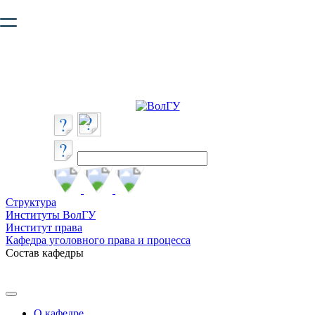
Ваш браузер устарел и не обеспечивает полноценную и
безопасную работу с сайтом. Пожалуйста
обновите браузер
,
чтобы улучшить взаимодействие с сайтом.
Структура
Институты ВолГУ
Институт права
Кафедра уголовного права и процесса
Состав кафедры
О кафедре