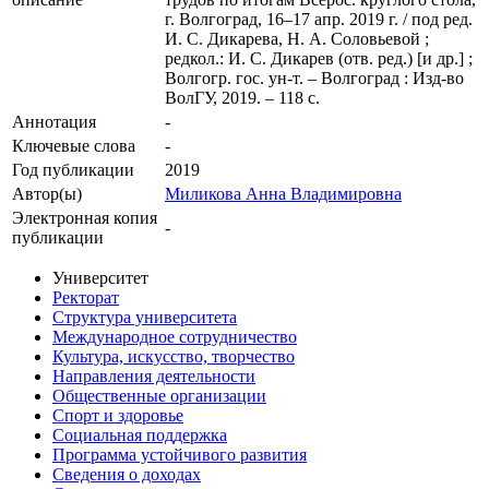
г. Волгоград, 16–17 апр. 2019 г. / под ред.
И. С. Дикарева, Н. А. Соловьевой ;
редкол.: И. С. Дикарев (отв. ред.) [и др.] ;
Волгогр. гос. ун-т. – Волгоград : Изд-во
ВолГУ, 2019. – 118 с.
Аннотация
-
Ключевые cлова
-
Год публикации
2019
Автор(ы)
Миликова Анна Владимировна
Электронная копия
-
публикации
Университет
Ректорат
Структура университета
Международное сотрудничество
Культура, искусство, творчество
Направления деятельности
Общественные организации
Спорт и здоровье
Социальная поддержка
Программа устойчивого развития
Сведения о доходах