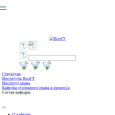
Ваш браузер устарел и не обеспечивает полноценную и
безопасную работу с сайтом. Пожалуйста
обновите браузер
,
чтобы улучшить взаимодействие с сайтом.
Структура
Институты ВолГУ
Институт права
Кафедра уголовного права и процесса
Состав кафедры
О кафедре