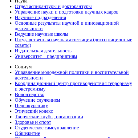
Наука
Отдел аспирантуры и докторантуры
Управление науки и подготовки научных кадров
Научные подразделения
Основные результаты научной и инновационной
деятельности
Ведущие научные школы
Государственная научная аттестация (диссертационные
советы)
Издательская деятельность
Университет – предприятиям
Социум
Управление молодежной политики и воспитательной
деятельности
Координационный центр противодействия терроризму
и экстремизму
Волонтерство
Обучение служением
Первокурснику
Этический кодекс
Творческие клубы, организации
Здоровье и спорт
Студенческое самоуправление
Общежитие