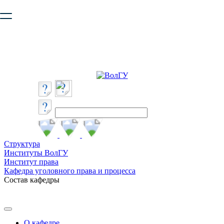
Ваш браузер устарел и не обеспечивает полноценную и
безопасную работу с сайтом. Пожалуйста
обновите браузер
,
чтобы улучшить взаимодействие с сайтом.
Структура
Институты ВолГУ
Институт права
Кафедра уголовного права и процесса
Состав кафедры
О кафедре