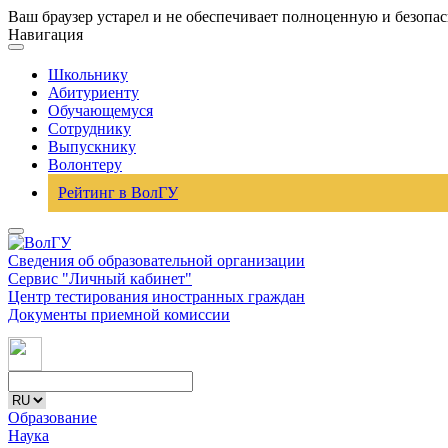
Ваш браузер устарел и не обеспечивает полноценную и безопа
Навигация
Школьнику
Абитуриенту
Обучающемуся
Сотруднику
Выпускнику
Волонтеру
Рейтинг в ВолГУ
Сведения об образовательной организации
Сервис "Личный кабинет"
Центр тестирования иностранных граждан
Документы приемной комиссии
Образование
Наука