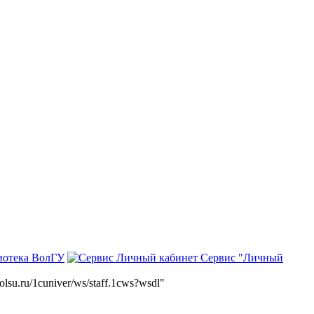
иотека ВолГУ
Сервис "Личный
volsu.ru/1cuniver/ws/staff.1cws?wsdl"