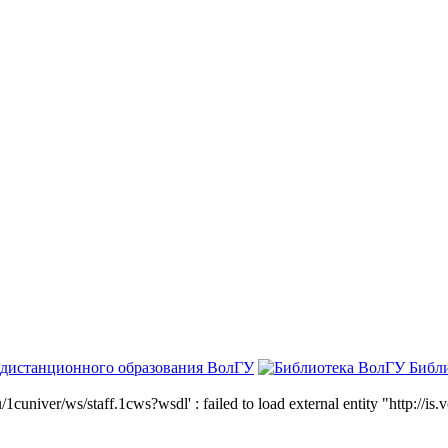
 дистанционного образования ВолГУ
Библ
niver/ws/staff.1cws?wsdl' : failed to load external entity "http://is.