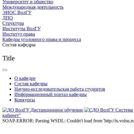
Университет и общество
Международная деятельность
ЭИОС ВолГУ
ДПО
Структура
Институты ВолГУ
Институт права
Кафедра уголовного права и процесса
Состав кафедры
Title
О кафедре
Состав кафедры
Научно-исследовательская работа студентов
Информационный портал кафедры
Конкурсы
Дистанционное обучение
Система
кабинет"
SOAP-ERROR: Parsing WSDL: Couldn't load from 'http://is.volsu.ru/1cu