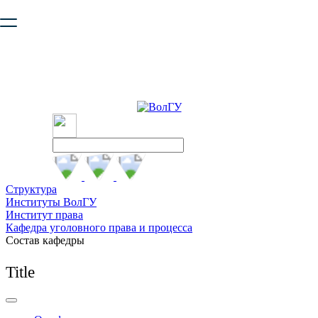
Ваш браузер устарел и не обеспечивает полноценную и
безопасную работу с сайтом. Пожалуйста
обновите браузер
,
чтобы улучшить взаимодействие с сайтом.
Структура
Институты ВолГУ
Институт права
Кафедра уголовного права и процесса
Состав кафедры
Title