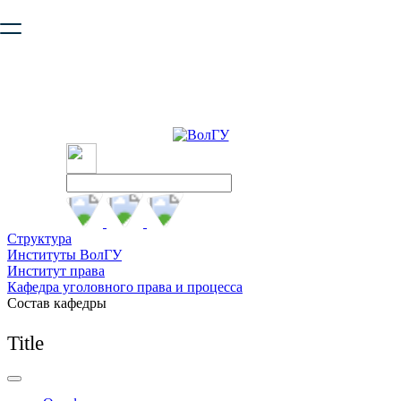
Ваш браузер устарел и не обеспечивает полноценную и
безопасную работу с сайтом. Пожалуйста
обновите браузер
,
чтобы улучшить взаимодействие с сайтом.
Структура
Институты ВолГУ
Институт права
Кафедра уголовного права и процесса
Состав кафедры
Title