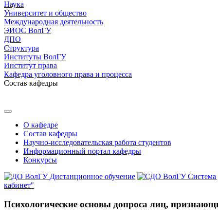
Наука
Университет и общество
Международная деятельность
ЭИОС ВолГУ
ДПО
Структура
Институты ВолГУ
Институт права
Кафедра уголовного права и процесса
Состав кафедры
О кафедре
Состав кафедры
Научно-исследовательская работа студентов
Информационный портал кафедры
Конкурсы
Дистанционное обучение
Система
кабинет"
Психологические основы допроса лиц, признающи