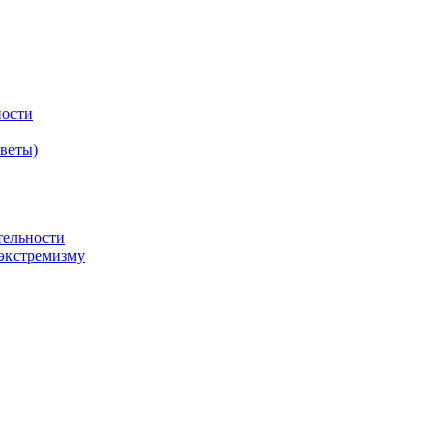
ности
оветы)
тельности
экстремизму